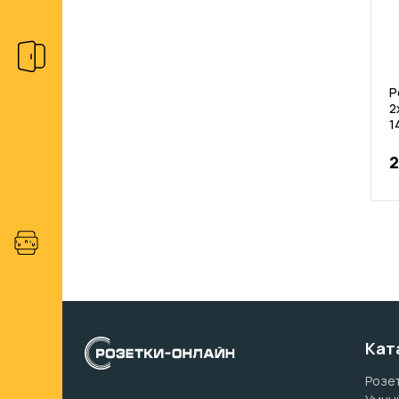
Р
2
1
2
Кат
Розет