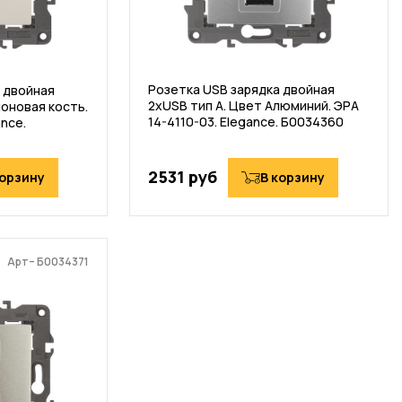
Розетка USB зарядка двойная
 двойная
2хUSB тип А. Цвет Алюминий. ЭРА
лоновая кость.
14-4110-03. Elegance. Б0034360
ance.
2531 руб
корзину
В корзину
Арт– Б0034371