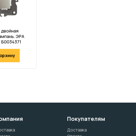
 двойная
ампань. ЭРА
. Б0034371
корзину
омпания
Покупателям
оставка
Доставка