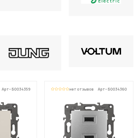
Арт– Б0034359
нет отзывов
Арт– Б0034360