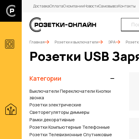
Доставка
Оплата
О компании
Новости
Самовывоз
Контакты
Главная
Розетки и выключатели
ЭРА
Розетк
Розетки USB За
Категории
Выключатели Переключатели Кнопки
звонка
Розетки электрические
Светорегуляторы диммеры
Рамки декоративные
Розетки Компьютерные Телефонные
Розетки Телевизионные Спутниковые