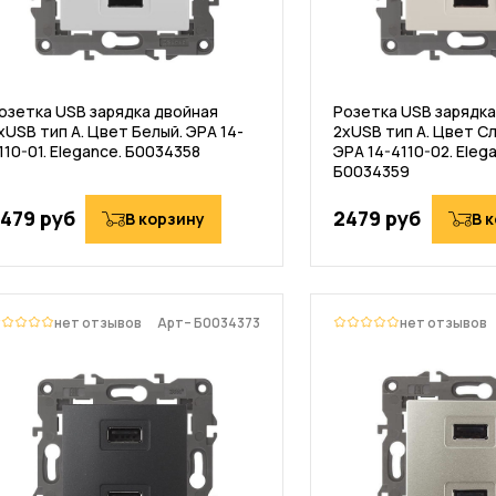
озетка USB зарядка двойная
Розетка USB зарядка
хUSB тип А. Цвет Белый. ЭРА 14-
2хUSB тип А. Цвет С
110-01. Elegance. Б0034358
ЭРА 14-4110-02. Eleg
Б0034359
479 руб
2479 руб
В корзину
В 
нет отзывов
Арт– Б0034373
нет отзывов