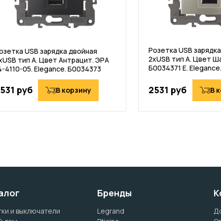
Розетка USB зарядка
озетка USB зарядка двойная
2хUSB тип А. Цвет Ш
хUSB тип А. Цвет Антрацит. ЭРА
Б0034371 E. Elegance
4-4110-05. Elegance. Б0034373
531 руб
2531 руб
В корзину
В 
алог
Бренды
К
ки и выключатели
Legrand
Д