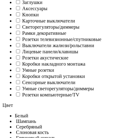
Заглушки
Аксессуары
Кнопки
Карточные выключатели
Светорегуляторы/диммеры
Рамки декоративные
Розетки телевизионные/спутниковые
Выключатели жалюзи/рольставни
Лицевые панели/клавишы
Розетки акустические
Коробки накладного монтажа
Умные розетки
Коробки открытой установки
Сенсорные выключатели
Умные светорегуляторы/диммеры
Розетки компьютерные/TV
Цвет
Белый
Шампань
Серебряный
Слоновая кость
Глянцевый никель