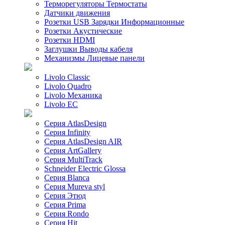
Терморегуляторы Термостаты
Датчики движения
Розетки USB Зарядки Информационные
Розетки Акустические
Розетки HDMI
Заглушки Выводы кабеля
Механизмы Лицевые панели
Livolo Classic
Livolo Quadro
Livolo Механика
Livolo EC
Серия AtlasDesign
Серия Infinity
Серия AtlasDesign AIR
Серия ArtGallery
Серия MultiTrack
Schneider Electric Glossa
Серия Blanca
Серия Mureva styl
Серия Этюд
Серия Prima
Серия Rondo
Серия Hit