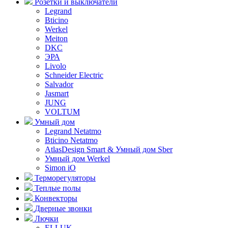
Розетки и выключатели
Legrand
Bticino
Werkel
Meiton
DKC
ЭРА
Livolo
Schneider Electric
Salvador
Jasmart
JUNG
VOLTUM
Умный дом
Legrand Netatmo
Bticino Netatmo
AtlasDesign Smart & Умный дом Sber
Умный дом Werkel
Simon iO
Терморегуляторы
Теплые полы
Конвекторы
Дверные звонки
Лючки
ELLUK