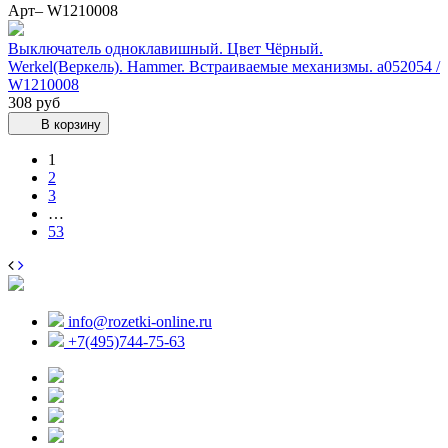
Арт– W1210008
Выключатель одноклавишный. Цвет Чёрный.
Werkel(Веркель). Hammer. Встраиваемые механизмы. a052054 /
W1210008
308 руб
В корзину
1
2
3
…
53
info@rozetki-online.ru
+7(495)744-75-63