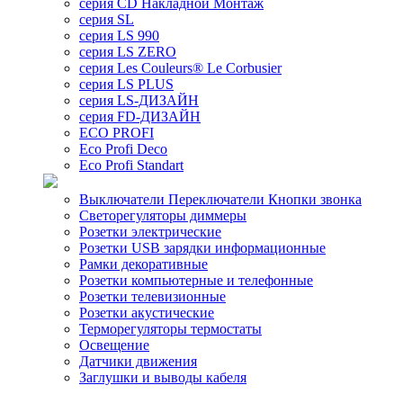
серия CD Накладной Монтаж
серия SL
серия LS 990
серия LS ZERO
серия Les Couleurs® Le Corbusier
серия LS PLUS
серия LS-ДИЗАЙН
серия FD-ДИЗАЙН
ECO PROFI
Eco Profi Deco
Eco Profi Standart
Выключатели Переключатели Кнопки звонка
Светорегуляторы диммеры
Розетки электрические
Розетки USB зарядки информационные
Рамки декоративные
Розетки компьютерные и телефонные
Розетки телевизионные
Розетки акустические
Терморегуляторы термостаты
Освещение
Датчики движения
Заглушки и выводы кабеля