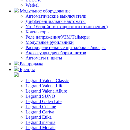
Werkel
Модульное оборудование
Автоматические выключатели
Дифференциальные автоматы
Узо (Устройство защитного отключения )
Контакторы
Реле напряжения/УЗМ/Таймеры
Модульные рубильники
Распределительные щиты/боксы/шкафы
Аксессуары для сборки щитов
Автоматы и щиты
Распродажа
Бренды
Legrand Valena Classic
Legrand Valena Life
Legrand Valena Allure
Legrand SUNO
Legrand Galea Life
Legrand Celiane
Legrand Cariva
Legrand Etika
Legrand inspiria
Legrand Mosaic