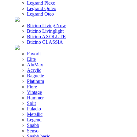
Legrand Plexo
Legrand Quteo
Legrand Oteo
Bticino Living Now
Bticino Livinglight
Bticino AXOLUTE
Bticino CLASSIA
Favorit
Elite
AluMax
Acrylic
Baguette
Platinum
Fiore
Vintage
Hammer
Split
Palacio
Metallic
Legend
Snabb
Senso
Snabb basic