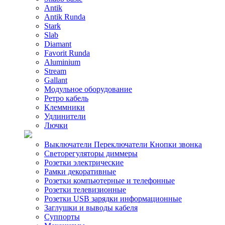
Antik
Antik Runda
Stark
Slab
Diamant
Favorit Runda
Aluminium
Stream
Gallant
Модульное оборудование
Ретро кабель
Клеммники
Удлинители
Лючки
Выключатели Переключатели Кнопки звонка
Светорегуляторы диммеры
Розетки электрические
Рамки декоративные
Розетки компьютерные и телефонные
Розетки телевизионные
Розетки USB зарядки информационные
Заглушки и выводы кабеля
Суппорты