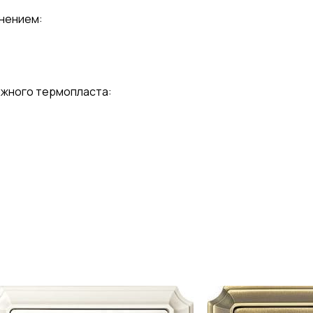
нением:
дежного термопласта: