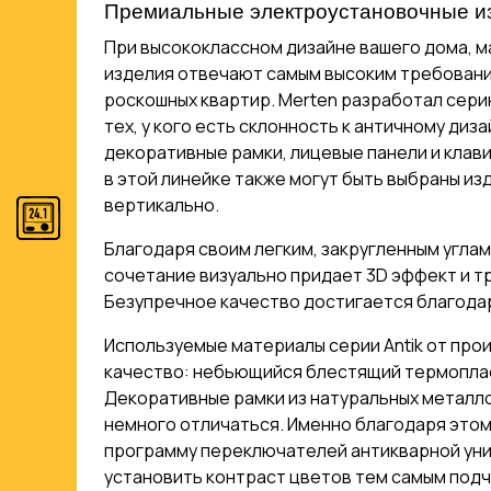
Премиальные электроустановочные из
При высококлассном дизайне вашего дома, м
изделия отвечают самым высоким требования
роскошных квартир. Merten разработал сери
тех, у кого есть склонность к античному ди
декоративные рамки, лицевые панели и клав
в этой линейке также могут быть выбраны из
вертикально.
Благодаря своим легким, закругленным углам
сочетание визуально придает 3D эффект и т
Безупречное качество достигается благодар
Используемые материалы серии Antik от про
качество: небьющийся блестящий термоплас
Декоративные рамки из натуральных металл
немного отличаться. Именно благодаря этом
программу переключателей антикварной уник
установить контраст цветов тем самым подч