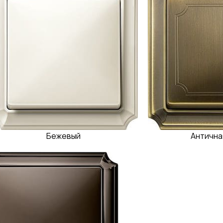
Бежевый
Антична