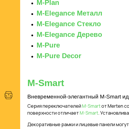
M-Plan
M-Elegance Металл
M-Elegance Стекло
M-Elegance Дерево
M-Pure
M-Pure Decor
M-Smart
Вневременной-элегантный M-Smart иде
Серия переключателей
M-Smart
от Merten с
поверхности отличает
M-Smart
. Установлив
Декоративные рамки и лицевые панели могут