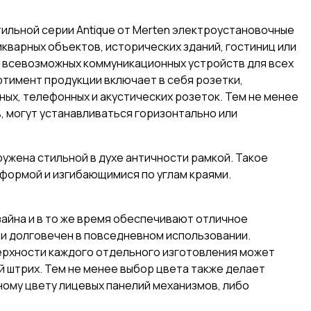
ильной серии Antique от Merten электроустановочные
кварных объектов, исторических зданий, гостиниц или
о всевозможных коммуникационных устройств для всех
ортимент продукции включает в себя розетки,
ых, телефонных и акустических розеток. Тем не менее
в, могут устанавливаться горизонтально или
ружена стильной в духе античности рамкой. Такое
 формой и изгибающимися по углам краями.
айна и в то же время обеспечивают отличное
и долговечен в повседневном использовании.
ерхности каждого отдельного изготовления может
й штрих. Тем не менее выбор цвета также делает
ому цвету лицевых панелий механизмов, либо