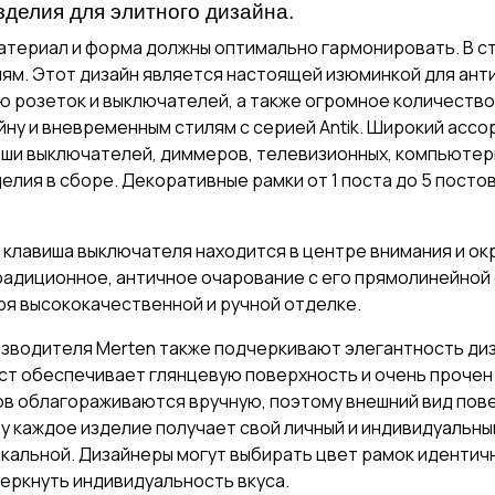
делия для элитного дизайна.
атериал и форма должны оптимально гармонировать. В ст
м. Этот дизайн является настоящей изюминкой для анти
ю розеток и выключателей, а также огромное количеств
зайну и вневременным стилям с серией Antik. Широкий асс
иши выключателей, диммеров, телевизионных, компьютерн
делия в сборе. Декоративные рамки от 1 поста до 5 посто
 клавиша выключателя находится в центре внимания и ок
радиционное, античное очарование с его прямолинейной
я высококачественной и ручной отделке.
изводителя Merten также подчеркивают элегантность диз
т обеспечивает глянцевую поверхность и очень прочен 
ов облагораживаются вручную, поэтому внешний вид пов
у каждое изделие получает свой личный и индивидуальны
альной. Дизайнеры могут выбирать цвет рамок идентичн
еркнуть индивидуальность вкуса.