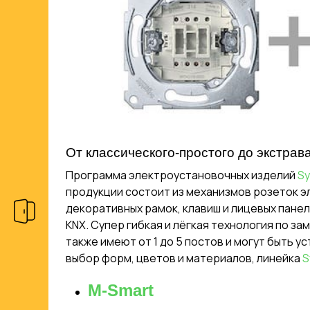
От классического-простого до экстрав
Программа электроустановочных изделий
Sy
продукции состоит из механизмов розеток э
декоративных рамок, клавиш и лицевых пане
KNX. Супер гибкая и лёгкая технология по з
также имеют от 1 до 5 постов и могут быть 
выбор форм, цветов и материалов, линейка
S
M-Smart