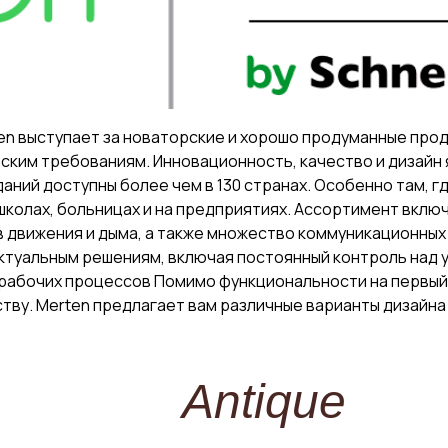
en выступает за новаторские и хорошо продуманные прод
ским требованиям. Инновационность, качество и дизайн 
даний доступны более чем в 130 странах. Особенно там, 
школах, больницах и на предприятиях. Ассортимент вклю
движения и дыма, а также множество коммуникационных 
ектуальным решениям, включая постоянный контроль над 
абочих процессов Помимо функциональности на первый 
тву. Merten предлагает вам различные варианты дизайна 
Antique