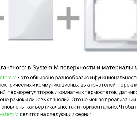
агантного: в System M поверхности и материалы м
stem M
- это обшироно разнообразие и функциональност
лектрических и коммуникационых, выключателей, перекл
лий, терморегуляторов и комнатных термостатов, датчик
амене рамок и лицевых панелий. Это не мешает реализаци
установлены, как вертикально, так и горизонтально. Чтоб
ystem M
делится на следующии серии: