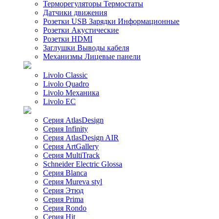
Терморегуляторы Термостаты
Датчики движения
Розетки USB Зарядки Информационные
Розетки Акустические
Розетки HDMI
Заглушки Выводы кабеля
Механизмы Лицевые панели
Livolo Classic
Livolo Quadro
Livolo Механика
Livolo EC
Серия AtlasDesign
Серия Infinity
Серия AtlasDesign AIR
Серия ArtGallery
Серия MultiTrack
Schneider Electric Glossa
Серия Blanca
Серия Mureva styl
Серия Этюд
Серия Prima
Серия Rondo
Серия Hit