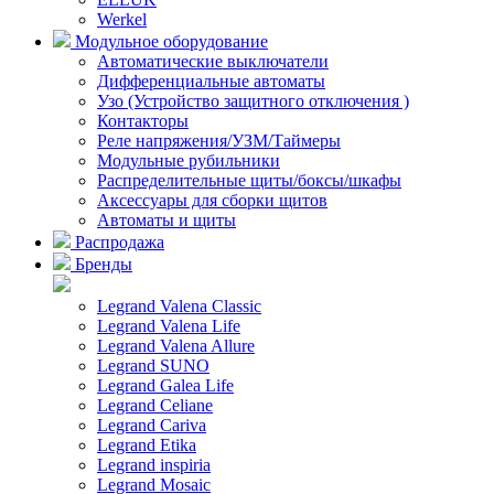
Werkel
Модульное оборудование
Автоматические выключатели
Дифференциальные автоматы
Узо (Устройство защитного отключения )
Контакторы
Реле напряжения/УЗМ/Таймеры
Модульные рубильники
Распределительные щиты/боксы/шкафы
Аксессуары для сборки щитов
Автоматы и щиты
Распродажа
Бренды
Legrand Valena Classic
Legrand Valena Life
Legrand Valena Allure
Legrand SUNO
Legrand Galea Life
Legrand Celiane
Legrand Cariva
Legrand Etika
Legrand inspiria
Legrand Mosaic