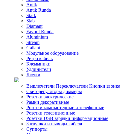
Antik
Antik Runda
Stark
Slab
Diamant
Favorit Runda
Aluminium
Stream
Gallant
Модульное оборудование
Ретро кабель
Клеммники
Удлинители
Лючки
Выключатели Переключатели Кнопки звонка
Светорегуляторы диммеры
Розетки электрические
Рамки декоративные
Розетки компьютерные и телефонные
Розетки телевизионные
Розетки USB зарядки информационные
Заглушки и выводы кабеля
Суппорты