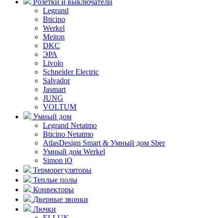
Розетки и выключатели
Legrand
Bticino
Werkel
Meiton
DKC
ЭРА
Livolo
Schneider Electric
Salvador
Jasmart
JUNG
VOLTUM
Умный дом
Legrand Netatmo
Bticino Netatmo
AtlasDesign Smart & Умный дом Sber
Умный дом Werkel
Simon iO
Терморегуляторы
Теплые полы
Конвекторы
Дверные звонки
Лючки
ELLUK