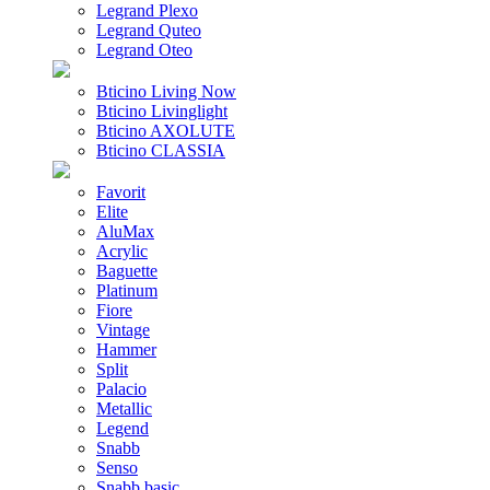
Legrand Plexo
Legrand Quteo
Legrand Oteo
Bticino Living Now
Bticino Livinglight
Bticino AXOLUTE
Bticino CLASSIA
Favorit
Elite
AluMax
Acrylic
Baguette
Platinum
Fiore
Vintage
Hammer
Split
Palacio
Metallic
Legend
Snabb
Senso
Snabb basic