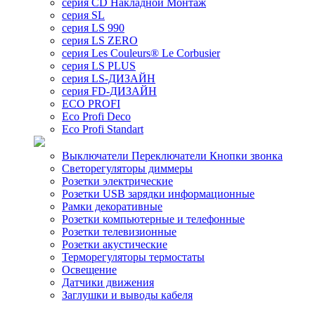
серия CD Накладной Монтаж
серия SL
серия LS 990
серия LS ZERO
серия Les Couleurs® Le Corbusier
серия LS PLUS
серия LS-ДИЗАЙН
серия FD-ДИЗАЙН
ECO PROFI
Eco Profi Deco
Eco Profi Standart
Выключатели Переключатели Кнопки звонка
Светорегуляторы диммеры
Розетки электрические
Розетки USB зарядки информационные
Рамки декоративные
Розетки компьютерные и телефонные
Розетки телевизионные
Розетки акустические
Терморегуляторы термостаты
Освещение
Датчики движения
Заглушки и выводы кабеля