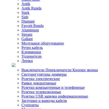
Antik
Antik Runda
Stark
Slab
Diamant
Favorit Runda
Aluminium
Stream
Gallant
Модульное оборудование
Ретро кабель
Клеммники
Удлинители
Лючки
Выключатели Переключатели Кнопки звонка
Светорегуляторы диммеры
Розетки электрические
Рамки декоративные
Розетки компьютерные и телефонные
Розетки телевизионные
Розетки USB зарядки информационные
Заглушки и выводы кабеля
Суппорты