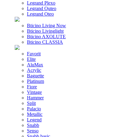
Legrand Plexo
Legrand Quteo
Legrand Oteo
Bticino Living Now
Bticino Livinglight
Bticino AXOLUTE
Bticino CLASSIA
Favorit
Elite
AluMax
Acrylic
Baguette
Platinum
Fiore
Vintage
Hammer
Split
Palacio
Metallic
Legend
Snabb
Senso
Snabb basic