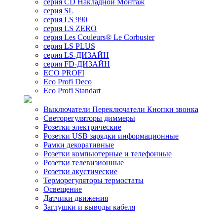
серия CD Накладной Монтаж
серия SL
серия LS 990
серия LS ZERO
серия Les Couleurs® Le Corbusier
серия LS PLUS
серия LS-ДИЗАЙН
серия FD-ДИЗАЙН
ECO PROFI
Eco Profi Deco
Eco Profi Standart
Выключатели Переключатели Кнопки звонка
Светорегуляторы диммеры
Розетки электрические
Розетки USB зарядки информационные
Рамки декоративные
Розетки компьютерные и телефонные
Розетки телевизионные
Розетки акустические
Терморегуляторы термостаты
Освещение
Датчики движения
Заглушки и выводы кабеля