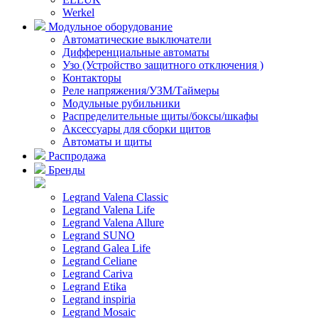
Werkel
Модульное оборудование
Автоматические выключатели
Дифференциальные автоматы
Узо (Устройство защитного отключения )
Контакторы
Реле напряжения/УЗМ/Таймеры
Модульные рубильники
Распределительные щиты/боксы/шкафы
Аксессуары для сборки щитов
Автоматы и щиты
Распродажа
Бренды
Legrand Valena Classic
Legrand Valena Life
Legrand Valena Allure
Legrand SUNO
Legrand Galea Life
Legrand Celiane
Legrand Cariva
Legrand Etika
Legrand inspiria
Legrand Mosaic