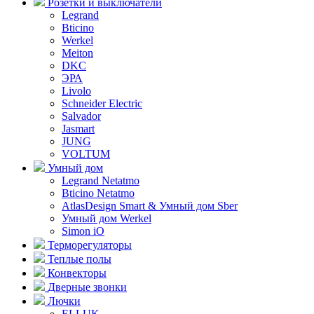
Розетки и выключатели
Legrand
Bticino
Werkel
Meiton
DKC
ЭРА
Livolo
Schneider Electric
Salvador
Jasmart
JUNG
VOLTUM
Умный дом
Legrand Netatmo
Bticino Netatmo
AtlasDesign Smart & Умный дом Sber
Умный дом Werkel
Simon iO
Терморегуляторы
Теплые полы
Конвекторы
Дверные звонки
Лючки
ELLUK