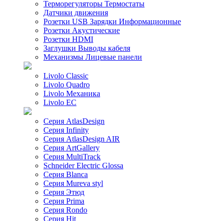
Терморегуляторы Термостаты
Датчики движения
Розетки USB Зарядки Информационные
Розетки Акустические
Розетки HDMI
Заглушки Выводы кабеля
Механизмы Лицевые панели
Livolo Classic
Livolo Quadro
Livolo Механика
Livolo EC
Серия AtlasDesign
Серия Infinity
Серия AtlasDesign AIR
Серия ArtGallery
Серия MultiTrack
Schneider Electric Glossa
Серия Blanca
Серия Mureva styl
Серия Этюд
Серия Prima
Серия Rondo
Серия Hit