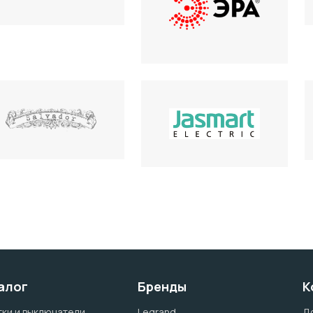
алог
Бренды
К
ки и выключатели
Legrand
Д