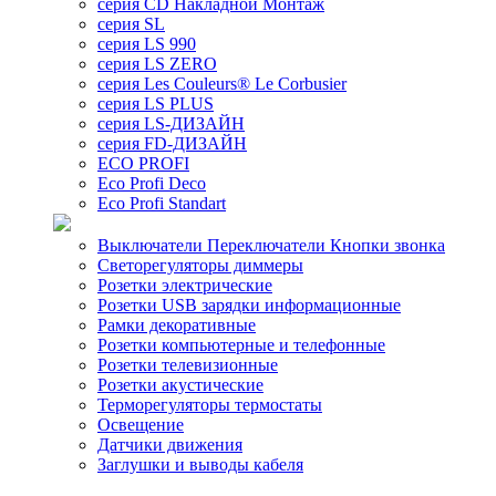
серия CD Накладной Монтаж
серия SL
серия LS 990
серия LS ZERO
серия Les Couleurs® Le Corbusier
серия LS PLUS
серия LS-ДИЗАЙН
серия FD-ДИЗАЙН
ECO PROFI
Eco Profi Deco
Eco Profi Standart
Выключатели Переключатели Кнопки звонка
Светорегуляторы диммеры
Розетки электрические
Розетки USB зарядки информационные
Рамки декоративные
Розетки компьютерные и телефонные
Розетки телевизионные
Розетки акустические
Терморегуляторы термостаты
Освещение
Датчики движения
Заглушки и выводы кабеля