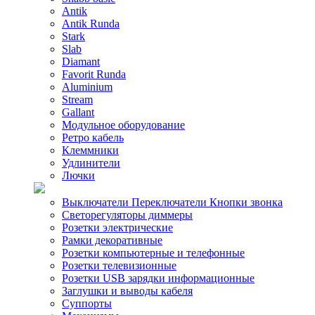
Antik
Antik Runda
Stark
Slab
Diamant
Favorit Runda
Aluminium
Stream
Gallant
Модульное оборудование
Ретро кабель
Клеммники
Удлинители
Лючки
Выключатели Переключатели Кнопки звонка
Светорегуляторы диммеры
Розетки электрические
Рамки декоративные
Розетки компьютерные и телефонные
Розетки телевизионные
Розетки USB зарядки информационные
Заглушки и выводы кабеля
Суппорты