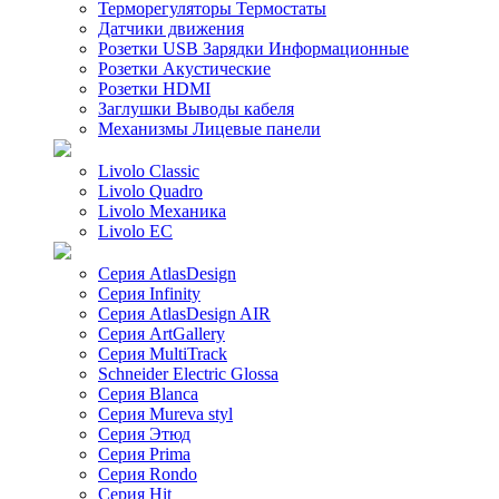
Терморегуляторы Термостаты
Датчики движения
Розетки USB Зарядки Информационные
Розетки Акустические
Розетки HDMI
Заглушки Выводы кабеля
Механизмы Лицевые панели
Livolo Classic
Livolo Quadro
Livolo Механика
Livolo EC
Серия AtlasDesign
Серия Infinity
Серия AtlasDesign AIR
Серия ArtGallery
Серия MultiTrack
Schneider Electric Glossa
Серия Blanca
Серия Mureva styl
Серия Этюд
Серия Prima
Серия Rondo
Серия Hit