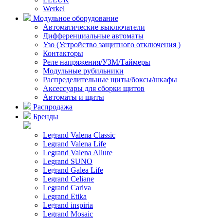
Werkel
Модульное оборудование
Автоматические выключатели
Дифференциальные автоматы
Узо (Устройство защитного отключения )
Контакторы
Реле напряжения/УЗМ/Таймеры
Модульные рубильники
Распределительные щиты/боксы/шкафы
Аксессуары для сборки щитов
Автоматы и щиты
Распродажа
Бренды
Legrand Valena Classic
Legrand Valena Life
Legrand Valena Allure
Legrand SUNO
Legrand Galea Life
Legrand Celiane
Legrand Cariva
Legrand Etika
Legrand inspiria
Legrand Mosaic