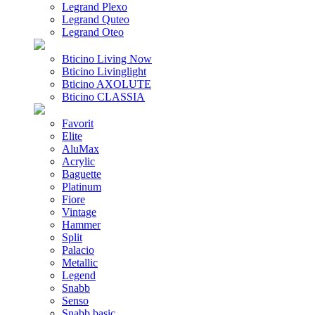
Legrand Plexo
Legrand Quteo
Legrand Oteo
Bticino Living Now
Bticino Livinglight
Bticino AXOLUTE
Bticino CLASSIA
Favorit
Elite
AluMax
Acrylic
Baguette
Platinum
Fiore
Vintage
Hammer
Split
Palacio
Metallic
Legend
Snabb
Senso
Snabb basic