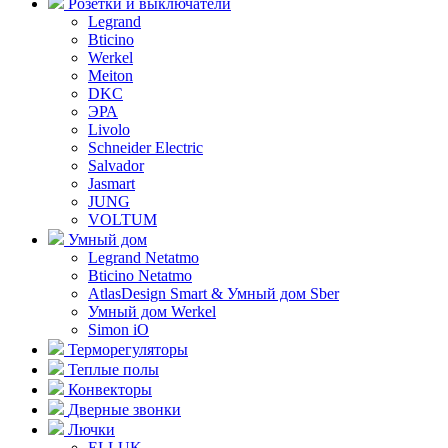
Розетки и выключатели
Legrand
Bticino
Werkel
Meiton
DKC
ЭРА
Livolo
Schneider Electric
Salvador
Jasmart
JUNG
VOLTUM
Умный дом
Legrand Netatmo
Bticino Netatmo
AtlasDesign Smart & Умный дом Sber
Умный дом Werkel
Simon iO
Терморегуляторы
Теплые полы
Конвекторы
Дверные звонки
Лючки
ELLUK