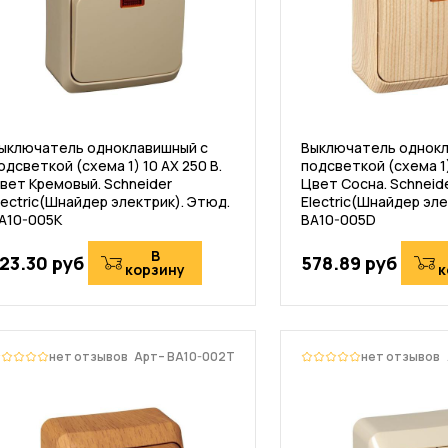
ыключатель одноклавишный с
Выключатель однокл
одсветкой (схема 1) 10 АХ 250 В.
подсветкой (схема 1)
вет Кремовый. Schneider
Цвет Сосна. Schneid
lectric(Шнайдер электрик). Этюд.
Electric(Шнайдер эле
A10-005K
BA10-005D
В
23.30 руб
578.89 руб
корзину
к
нет отзывов
Арт– BA10-002T
нет отзывов