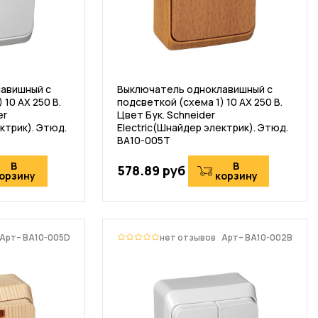
авишный с
Выключатель одноклавишный с
 10 АХ 250 В.
подсветкой (схема 1) 10 АХ 250 В.
er
Цвет Бук. Schneider
ктрик). Этюд.
Electric(Шнайдер электрик). Этюд.
BA10-005T
В
В
578.89 руб
орзину
корзину
Арт– BA10-005D
нет отзывов
Арт– BA10-002B