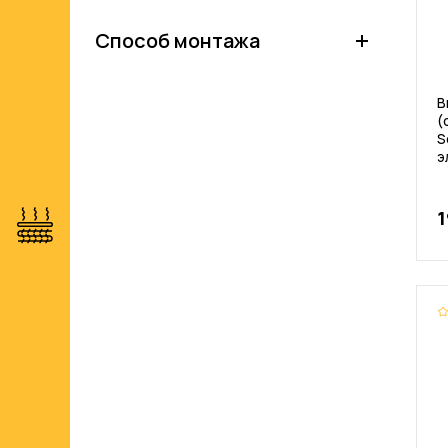
Способ монтажа
В
(
S
э
1