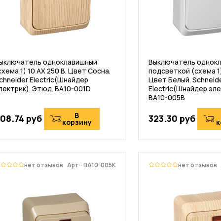
ыключатель одноклавишный
Выключатель однокл
схема 1) 10 АХ 250 В. Цвет Сосна.
подсветкой (схема 1)
chneider Electric(Шнайдер
Цвет Белый. Schneid
лектрик). Этюд. BA10-001D
Electric(Шнайдер эле
BA10-005B
В
08.74 руб
323.30 руб
корзину
к
нет отзывов
Арт– BA10-005K
нет отзывов