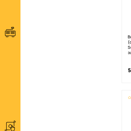
В
(
S
э
5