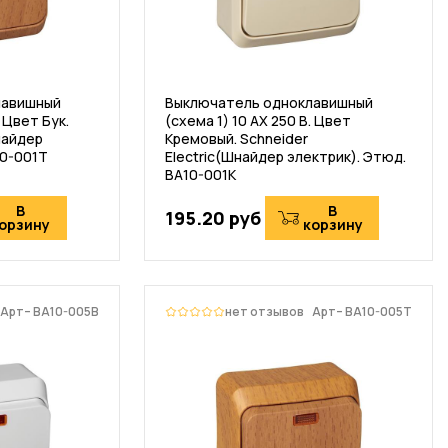
лавишный
Выключатель одноклавишный
. Цвет Бук.
(схема 1) 10 АХ 250 В. Цвет
найдер
Кремовый. Schneider
10-001T
Electric(Шнайдер электрик). Этюд.
BA10-001K
В
В
195.20 руб
орзину
корзину
Арт– BA10-005B
нет отзывов
Арт– BA10-005T