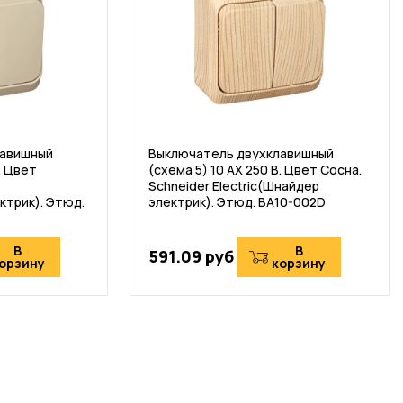
лавишный
Выключатель двухклавишный
. Цвет
(схема 5) 10 АХ 250 В. Цвет Сосна.
Schneider Electric(Шнайдер
ктрик). Этюд.
электрик). Этюд. BA10-002D
В
В
591.09 руб
орзину
корзину