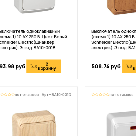
ыключатель одноклавишный
Выключатель однок
схема 1) 10 АХ 250 В. Цвет Белый.
(схема 1) 10 АХ 250 В
chneider Electric(Шнайдер
Schneider Electric(Ш
лектрик). Этюд. BA10-001B
электрик). Этюд. BA
В
93.98 руб
508.74 руб
корзину
к
нет отзывов
Арт– BA10-001D
нет отзывов