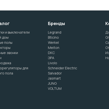
алог
Бренды
К
ки и выключатели
Legrand
Д
й дом
Bticino
О
ые полы
Werkel
С
екторы
Meiton
О
ные звонки
DKC
И
и
ЭРА
Н
родажа
Livolo
орегуляторы для
Schneider Electric
го пола
Salvador
Jasmart
JUNG
VOLTUM