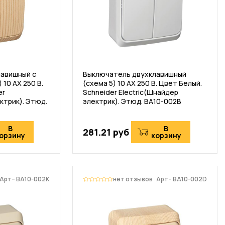
авишный с
Выключатель двухклавишный
 10 АХ 250 В.
(схема 5) 10 АХ 250 В. Цвет Белый.
er
Schneider Electric(Шнайдер
ктрик). Этюд.
электрик). Этюд. BA10-002B
В
В
281.21 руб
орзину
корзину
Арт– BA10-002K
нет отзывов
Арт– BA10-002D