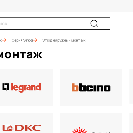
ic
Серия Этюд
Этюд наружный монтаж
монтаж