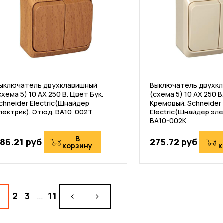
ыключатель двухклавишный
Выключатель двухк
схема 5) 10 АХ 250 В. Цвет Бук.
(схема 5) 10 АХ 250 В
chneider Electric(Шнайдер
Кремовый. Schneider
лектрик). Этюд. BA10-002T
Electric(Шнайдер эле
BA10-002K
В
86.21 руб
275.72 руб
корзину
к
2
3
…
11