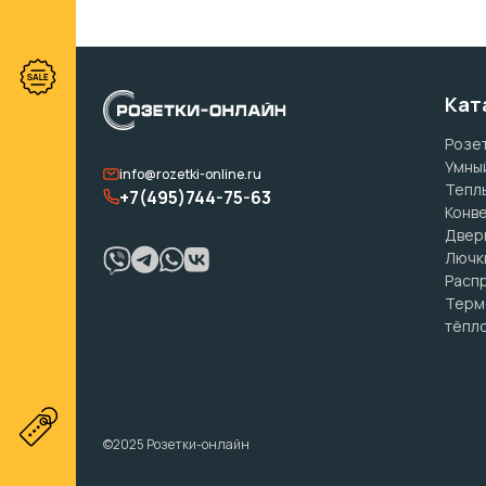
Кат
Розет
Умны
info@rozetki-online.ru
Тепл
+7(495)744-75-63
Конв
Двер
Лючк
Расп
Терм
тёпло
©2025 Розетки-онлайн