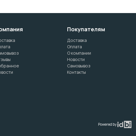
омпания
Покупателям
оставка
Доставка
плата
Оплата
амовывоз
О компании
тзывы
Новости
збранное
Самовывоз
овости
Контакты
Powered by