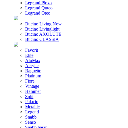
Legrand Plexo
Legrand Quteo
Legrand Oteo
Bticino Living Now
Bticino Livinglight
Bticino AXOLUTE
Bticino CLASSIA
Favorit
Elite
AluMax
Acrylic
Baguette
Platinum
Fiore
Vintage
Hammer
Split
Palacio
Metallic
Legend
Snabb
Senso
Snabb basic