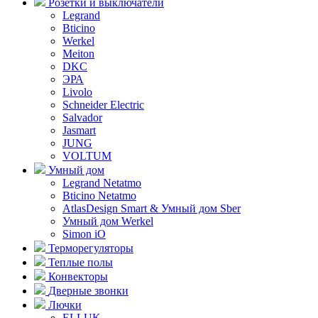
Розетки и выключатели
Legrand
Bticino
Werkel
Meiton
DKC
ЭРА
Livolo
Schneider Electric
Salvador
Jasmart
JUNG
VOLTUM
Умный дом
Legrand Netatmo
Bticino Netatmo
AtlasDesign Smart & Умный дом Sber
Умный дом Werkel
Simon iO
Терморегуляторы
Теплые полы
Конвекторы
Дверные звонки
Лючки
ELLUK