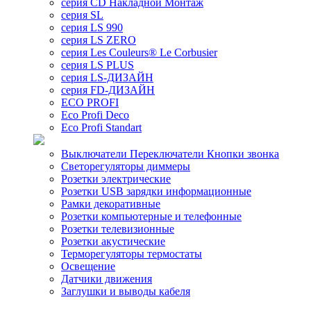
серия CD Накладной Монтаж
серия SL
серия LS 990
серия LS ZERO
серия Les Couleurs® Le Corbusier
серия LS PLUS
серия LS-ДИЗАЙН
серия FD-ДИЗАЙН
ECO PROFI
Eco Profi Deco
Eco Profi Standart
Выключатели Переключатели Кнопки звонка
Светорегуляторы диммеры
Розетки электрические
Розетки USB зарядки информационные
Рамки декоративные
Розетки компьютерные и телефонные
Розетки телевизионные
Розетки акустические
Терморегуляторы термостаты
Освещение
Датчики движения
Заглушки и выводы кабеля