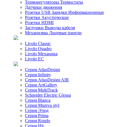
Терморегуляторы Термостаты
Датчики движения
Розетки USB Зарядки Информационные
Розетки Акустические
Розетки HDMI
Заглушки Выводы кабеля
Механизмы Лицевые панели
Livolo Classic
Livolo Quadro
Livolo Механика
Livolo EC
Серия AtlasDesign
Серия Infinity
Серия AtlasDesign AIR
Серия ArtGallery
Серия MultiTrack
Schneider Electric Glossa
Серия Blanca
Серия Mureva styl
Серия Этюд
Серия Prima
Серия Rondo
Серия Hit