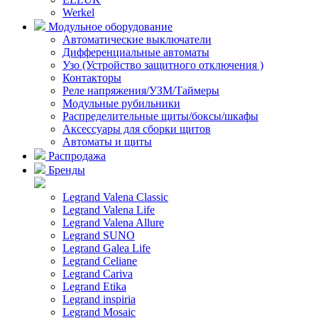
Werkel
Модульное оборудование
Автоматические выключатели
Дифференциальные автоматы
Узо (Устройство защитного отключения )
Контакторы
Реле напряжения/УЗМ/Таймеры
Модульные рубильники
Распределительные щиты/боксы/шкафы
Аксессуары для сборки щитов
Автоматы и щиты
Распродажа
Бренды
Legrand Valena Classic
Legrand Valena Life
Legrand Valena Allure
Legrand SUNO
Legrand Galea Life
Legrand Celiane
Legrand Cariva
Legrand Etika
Legrand inspiria
Legrand Mosaic