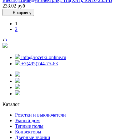
Electric(Шнайдер электрик). Hit(Хит). RA16-233I-B
233.02 руб
В корзину
1
2
info@rozetki-online.ru
+7(495)744-75-63
Каталог
Розетки и выключатели
Умный дом
Теплые полы
Конвекторы
Дверные звонки