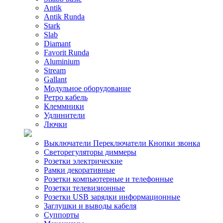
Antik
Antik Runda
Stark
Slab
Diamant
Favorit Runda
Aluminium
Stream
Gallant
Модульное оборудование
Ретро кабель
Клеммники
Удлинители
Лючки
Выключатели Переключатели Кнопки звонка
Светорегуляторы диммеры
Розетки электрические
Рамки декоративные
Розетки компьютерные и телефонные
Розетки телевизионные
Розетки USB зарядки информационные
Заглушки и выводы кабеля
Суппорты