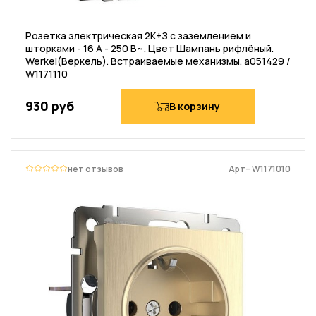
Розетка электрическая 2К+З с заземлением и
шторками - 16 А - 250 В~. Цвет Шампань рифлёный.
Werkel(Веркель). Встраиваемые механизмы. a051429 /
W1171110
930 руб
В корзину
нет отзывов
Арт– W1171010