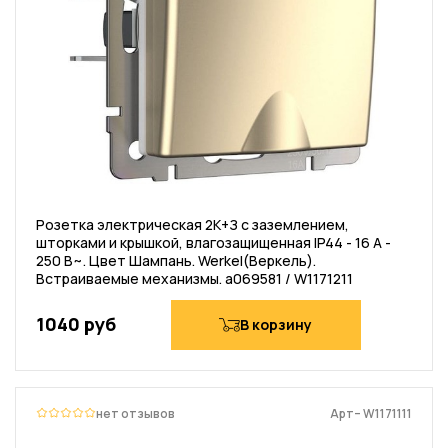
Розетка электрическая 2К+З с заземлением,
шторками и крышкой, влагозащищенная IP44 - 16 А -
250 В~. Цвет Шампань. Werkel(Веркель).
Встраиваемые механизмы. a069581 / W1171211
1040 руб
В корзину
нет отзывов
Арт– W1171111