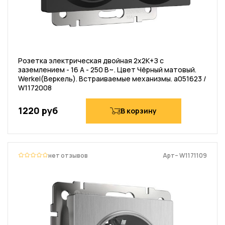
Розетка электрическая двойная 2х2К+З с
заземлением - 16 А - 250 В~. Цвет Чёрный матовый.
Werkel(Веркель). Встраиваемые механизмы. a051623 /
W1172008
1220 руб
В корзину
нет отзывов
Арт– W1171109