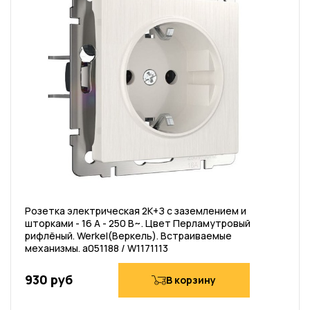
Розетка электрическая 2К+З с заземлением и
шторками - 16 А - 250 В~. Цвет Перламутровый
рифлёный. Werkel(Веркель). Встраиваемые
механизмы. a051188 / W1171113
930 руб
В корзину