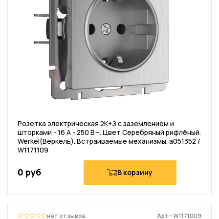
Розетка электрическая 2К+З с заземлением и
шторками - 16 А - 250 В~. Цвет Серебряный рифлёный.
Werkel(Веркель). Встраиваемые механизмы. a051352 /
W1171109
0 руб
В корзину
нет отзывов
Арт– W1171009