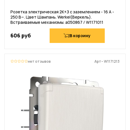
Розетка электрическая 2К+З с заземлением - 16 А -
250 В~. Цвет Шампань. Werkel(Веркель).
Встраиваемые механизмы. a050867 / W1171011
606 руб
В корзину
нет отзывов
Арт– W1171213