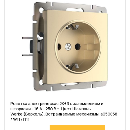
Розетка электрическая 2К+З с заземлением и
шторками - 16 А - 250 В~. Цвет Шампань.
Werkel(Веркель). Встраиваемые механизмы. a050858
/ W1171111