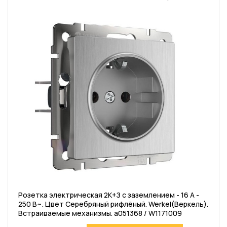
Розетка электрическая 2К+З с заземлением - 16 А -
250 В~. Цвет Серебряный рифлёный. Werkel(Веркель).
Встраиваемые механизмы. a051368 / W1171009