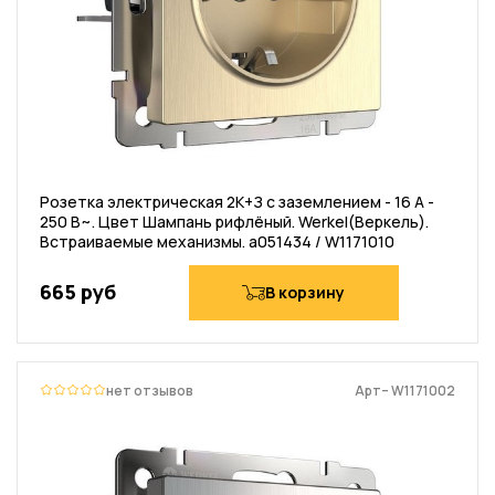
Розетка электрическая 2К+З с заземлением - 16 А -
250 В~. Цвет Шампань рифлёный. Werkel(Веркель).
Встраиваемые механизмы. a051434 / W1171010
665 руб
В корзину
нет отзывов
Арт– W1171002