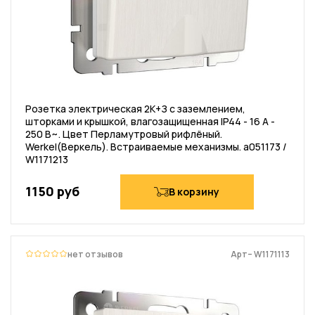
Розетка электрическая 2К+З с заземлением,
шторками и крышкой, влагозащищенная IP44 - 16 А -
250 В~. Цвет Перламутровый рифлёный.
Werkel(Веркель). Встраиваемые механизмы. a051173 /
W1171213
1150 руб
В корзину
нет отзывов
Арт– W1171113