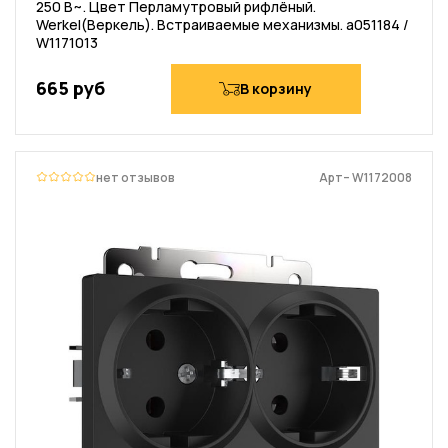
250 В~. Цвет Перламутровый рифлёный.
Werkel(Веркель). Встраиваемые механизмы. a051184 /
W1171013
665 руб
В корзину
нет отзывов
Арт– W1172008