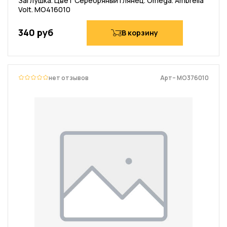
Заглушка. Цвет Серебряный глянец. Omega. Ambrella
Volt. MO416010
340 руб
В корзину
нет отзывов
Арт– MO376010