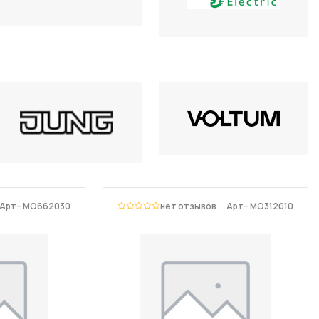
Арт– MO662030
нет отзывов
Арт– MO312010