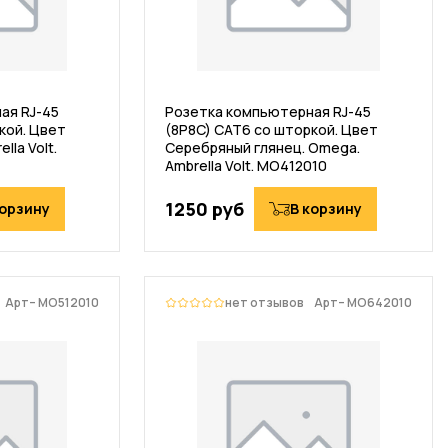
ая RJ-45
Розетка компьютерная RJ-45
кой. Цвет
(8P8C) CAT6 со шторкой. Цвет
lla Volt.
Серебряный глянец. Omega.
Ambrella Volt. MO412010
1250 руб
корзину
В корзину
Арт– MO512010
нет отзывов
Арт– MO642010