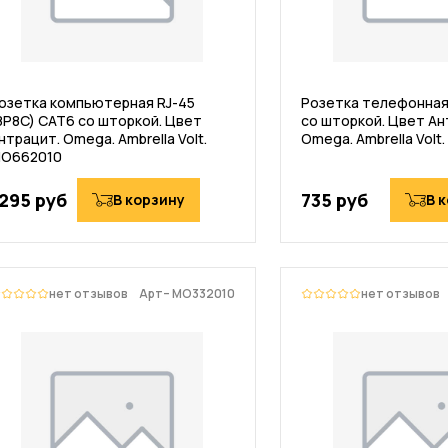
озетка компьютерная RJ-45
Розетка телефонная 
8P8C) CAT6 со шторкой. Цвет
со шторкой. Цвет Ан
нтрацит. Omega. Ambrella Volt.
Omega. Ambrella Vol
O662010
295 руб
735 руб
В корзину
В 
нет отзывов
Арт– MO332010
нет отзывов