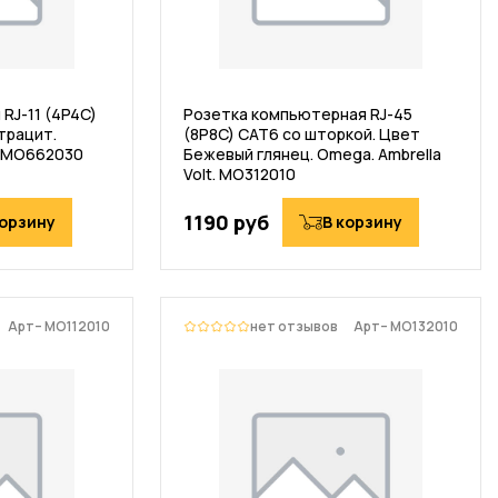
RJ-11 (4P4C)
Розетка компьютерная RJ-45
трацит.
(8P8C) CAT6 со шторкой. Цвет
t. MO662030
Бежевый глянец. Omega. Ambrella
Volt. MO312010
1190 руб
корзину
В корзину
Арт– MO112010
нет отзывов
Арт– MO132010