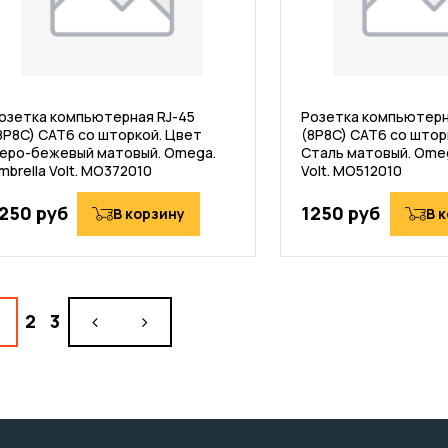
озетка компьютерная RJ-45
Розетка компьютерн
8P8C) CAT6 со шторкой. Цвет
(8P8C) CAT6 со штор
еро-бежевый матовый. Omega.
Сталь матовый. Omeg
mbrella Volt. MO372010
Volt. MO512010
250 руб
1250 руб
В корзину
В 
2
3