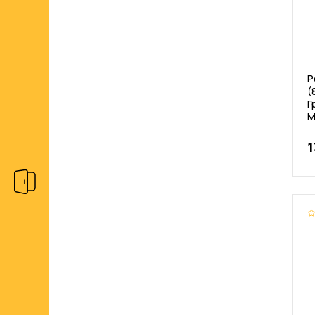
Р
(
Г
M
1