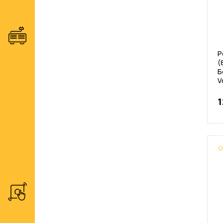
Р
(
Б
V
1