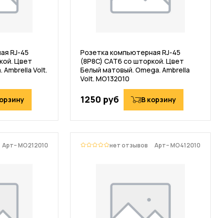
ая RJ-45
Розетка компьютерная RJ-45
кой. Цвет
(8P8C) CAT6 со шторкой. Цвет
Ambrella Volt.
Белый матовый. Omega. Ambrella
Volt. MO132010
1250 руб
корзину
В корзину
Арт– MO212010
нет отзывов
Арт– MO412010