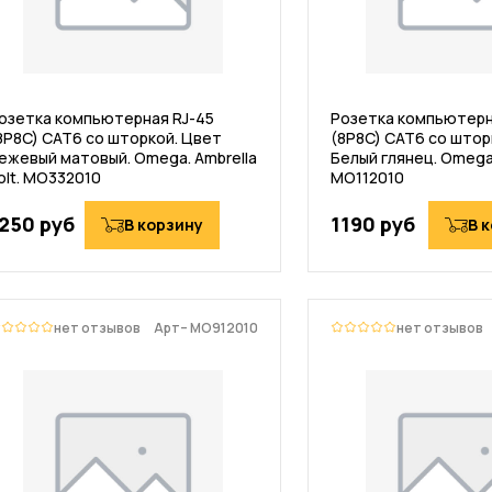
озетка компьютерная RJ-45
Розетка компьютерн
8P8C) CAT6 со шторкой. Цвет
(8P8C) CAT6 со штор
ежевый матовый. Omega. Ambrella
Белый глянец. Omega. 
olt. MO332010
MO112010
250 руб
1190 руб
В корзину
В 
нет отзывов
Арт– MO912010
нет отзывов