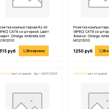
озетка компьютерная RJ-45
Розетка компьютерн
8P8C) CAT6 со шторкой. Цвет
(8P8C) CAT6 со штор
рафит. Omega. Ambrella Volt.
Жемчуг. Omega. Ambre
O912010
MO212010
315 руб
1250 руб
В корзину
В 
нет отзывов
Арт– MO372010
нет отзывов