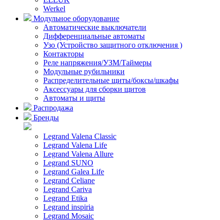
Werkel
Модульное оборудование
Автоматические выключатели
Дифференциальные автоматы
Узо (Устройство защитного отключения )
Контакторы
Реле напряжения/УЗМ/Таймеры
Модульные рубильники
Распределительные щиты/боксы/шкафы
Аксессуары для сборки щитов
Автоматы и щиты
Распродажа
Бренды
Legrand Valena Classic
Legrand Valena Life
Legrand Valena Allure
Legrand SUNO
Legrand Galea Life
Legrand Celiane
Legrand Cariva
Legrand Etika
Legrand inspiria
Legrand Mosaic