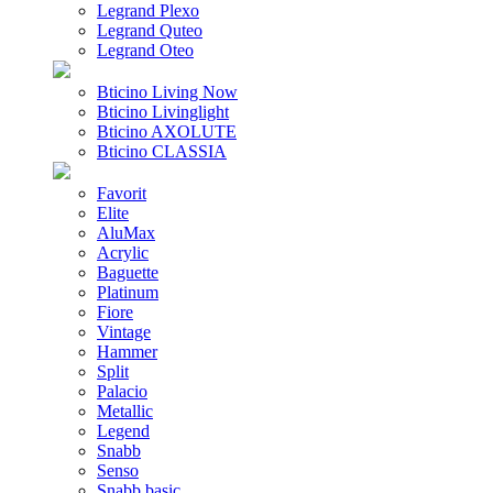
Legrand Plexo
Legrand Quteo
Legrand Oteo
Bticino Living Now
Bticino Livinglight
Bticino AXOLUTE
Bticino CLASSIA
Favorit
Elite
AluMax
Acrylic
Baguette
Platinum
Fiore
Vintage
Hammer
Split
Palacio
Metallic
Legend
Snabb
Senso
Snabb basic