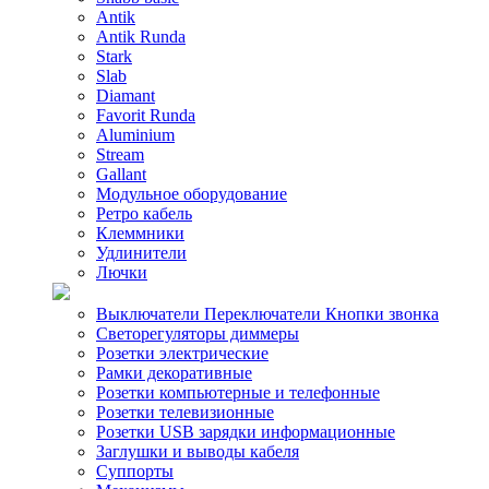
Antik
Antik Runda
Stark
Slab
Diamant
Favorit Runda
Aluminium
Stream
Gallant
Модульное оборудование
Ретро кабель
Клеммники
Удлинители
Лючки
Выключатели Переключатели Кнопки звонка
Светорегуляторы диммеры
Розетки электрические
Рамки декоративные
Розетки компьютерные и телефонные
Розетки телевизионные
Розетки USB зарядки информационные
Заглушки и выводы кабеля
Суппорты