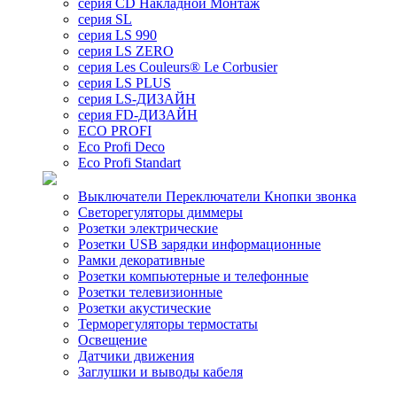
серия CD Накладной Монтаж
серия SL
серия LS 990
серия LS ZERO
серия Les Couleurs® Le Corbusier
серия LS PLUS
серия LS-ДИЗАЙН
серия FD-ДИЗАЙН
ECO PROFI
Eco Profi Deco
Eco Profi Standart
Выключатели Переключатели Кнопки звонка
Светорегуляторы диммеры
Розетки электрические
Розетки USB зарядки информационные
Рамки декоративные
Розетки компьютерные и телефонные
Розетки телевизионные
Розетки акустические
Терморегуляторы термостаты
Освещение
Датчики движения
Заглушки и выводы кабеля