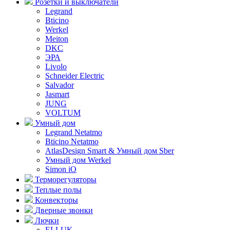
Розетки и выключатели
Legrand
Bticino
Werkel
Meiton
DKC
ЭРА
Livolo
Schneider Electric
Salvador
Jasmart
JUNG
VOLTUM
Умный дом
Legrand Netatmo
Bticino Netatmo
AtlasDesign Smart & Умный дом Sber
Умный дом Werkel
Simon iO
Терморегуляторы
Теплые полы
Конвекторы
Дверные звонки
Лючки
ELLUK