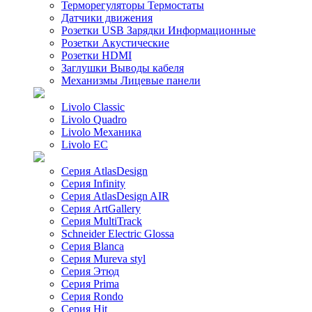
Терморегуляторы Термостаты
Датчики движения
Розетки USB Зарядки Информационные
Розетки Акустические
Розетки HDMI
Заглушки Выводы кабеля
Механизмы Лицевые панели
Livolo Classic
Livolo Quadro
Livolo Механика
Livolo EC
Серия AtlasDesign
Серия Infinity
Серия AtlasDesign AIR
Серия ArtGallery
Серия MultiTrack
Schneider Electric Glossa
Серия Blanca
Серия Mureva styl
Серия Этюд
Серия Prima
Серия Rondo
Серия Hit