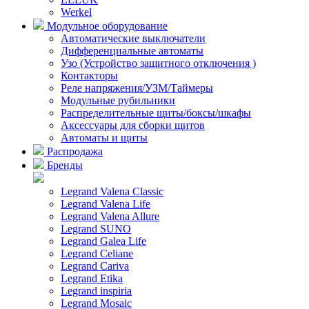
Werkel
Модульное оборудование
Автоматические выключатели
Дифференциальные автоматы
Узо (Устройство защитного отключения )
Контакторы
Реле напряжения/УЗМ/Таймеры
Модульные рубильники
Распределительные щиты/боксы/шкафы
Аксессуары для сборки щитов
Автоматы и щиты
Распродажа
Бренды
Legrand Valena Classic
Legrand Valena Life
Legrand Valena Allure
Legrand SUNO
Legrand Galea Life
Legrand Celiane
Legrand Cariva
Legrand Etika
Legrand inspiria
Legrand Mosaic