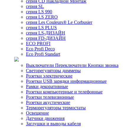
серия CD Накладной Монтаж
серия SL
серия LS 990
серия LS ZERO
серия Les Couleurs® Le Corbusier
серия LS PLUS
серия LS-ДИЗАЙН
серия FD-ДИЗАЙН
ECO PROFI
Eco Profi Deco
Eco Profi Standart
Выключатели Переключатели Кнопки звонка
Светорегуляторы диммеры
Розетки электрические
Розетки USB зарядки информационные
Рамки декоративные
Розетки компьютерные и телефонные
Розетки телевизионные
Розетки акустические
Терморегуляторы термостаты
Освещение
Датчики движения
Заглушки и выводы кабеля