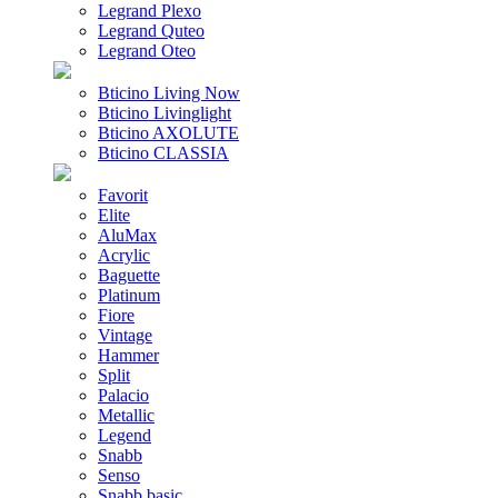
Legrand Plexo
Legrand Quteo
Legrand Oteo
Bticino Living Now
Bticino Livinglight
Bticino AXOLUTE
Bticino CLASSIA
Favorit
Elite
AluMax
Acrylic
Baguette
Platinum
Fiore
Vintage
Hammer
Split
Palacio
Metallic
Legend
Snabb
Senso
Snabb basic