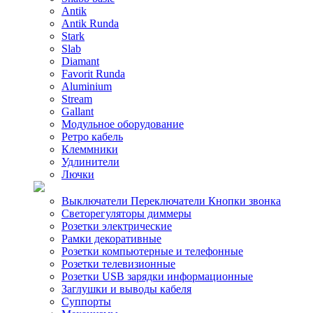
Antik
Antik Runda
Stark
Slab
Diamant
Favorit Runda
Aluminium
Stream
Gallant
Модульное оборудование
Ретро кабель
Клеммники
Удлинители
Лючки
Выключатели Переключатели Кнопки звонка
Светорегуляторы диммеры
Розетки электрические
Рамки декоративные
Розетки компьютерные и телефонные
Розетки телевизионные
Розетки USB зарядки информационные
Заглушки и выводы кабеля
Суппорты