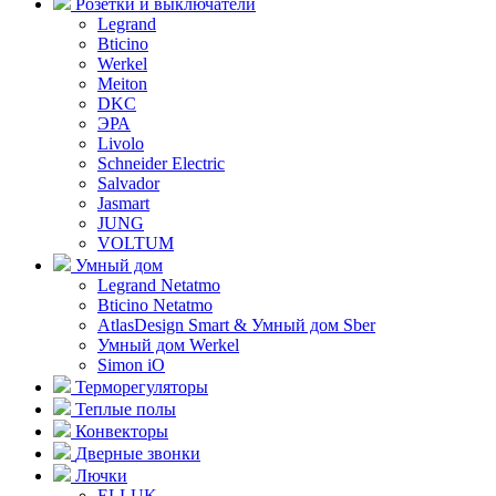
Розетки и выключатели
Legrand
Bticino
Werkel
Meiton
DKC
ЭРА
Livolo
Schneider Electric
Salvador
Jasmart
JUNG
VOLTUM
Умный дом
Legrand Netatmo
Bticino Netatmo
AtlasDesign Smart & Умный дом Sber
Умный дом Werkel
Simon iO
Терморегуляторы
Теплые полы
Конвекторы
Дверные звонки
Лючки
ELLUK