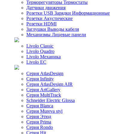
Терморегуляторы Термостаты
Датчики движения
Розетки USB Зарядки Информационные
Розетки Акустические
Розетки HDMI
Заглушки Выводы кабеля
Механизмы Лицевые панели
Livolo Classic
Livolo Quadro
Livolo Механика
Livolo EC
Серия AtlasDesign
Серия Infinity
Серия AtlasDesign AIR
Серия ArtGallery
Серия MultiTrack
Schneider Electric Glossa
Серия Blanca
Серия Mureva styl
Серия Этюд
Серия Prima
Серия Rondo
Серия Hit