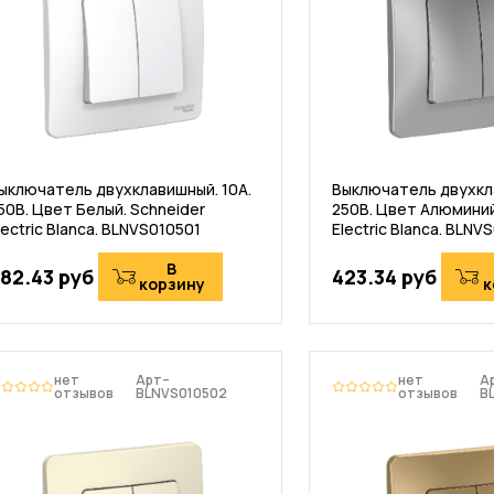
ыключатель двухклавишный. 10А.
Выключатель двухкла
50B. Цвет Белый. Schneider
250В. Цвет Алюминий
lectric Blanca. BLNVS010501
Electric Blanca. BLNV
В
82.43 руб
423.34 руб
корзину
к
нет
Арт–
нет
А
отзывов
BLNVS010502
отзывов
B