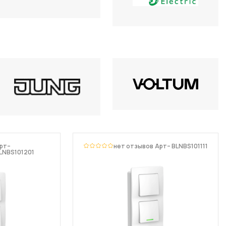
рт–
нет отзывов
Арт– BLNBS101111
LNBS101201