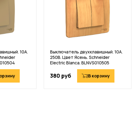
вишный. 10А.
Выключатель двухклавишный. 10А.
hneider
250В. Цвет Ясень. Schneider
S010504
Electric Blanca. BLNVS010505
380 руб
корзину
В корзину