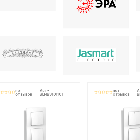
нет
Арт–
нет
А
отзывов
BLNBS101101
отзывов
B