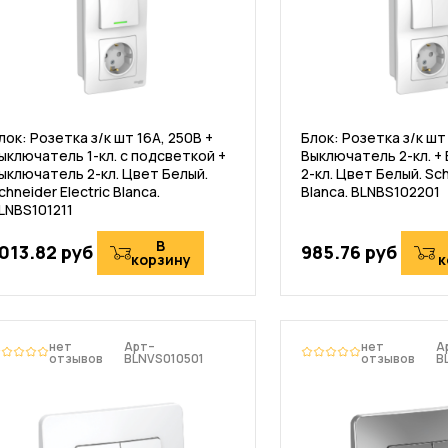
лок: Розетка з/к шт 16А, 250В +
Блок: Розетка з/к шт 
ыключатель 1-кл. с подсветкой +
Выключатель 2-кл. +
ыключатель 2-кл. Цвет Белый.
2-кл. Цвет Белый. Sch
chneider Electric Blanca.
Blanca. BLNBS102201
LNBS101211
В
013.82 руб
985.76 руб
корзину
к
нет
Арт–
нет
А
отзывов
BLNVS010501
отзывов
B