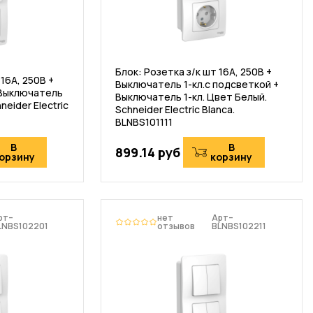
Блок: Розетка з/к шт 16А, 250В +
16А, 250В +
Выключатель 1-кл.с подсветкой +
 Выключатель
Выключатель 1-кл. Цвет Белый.
neider Electric
Schneider Electric Blanca.
BLNBS101111
В
В
899.14 руб
орзину
корзину
рт–
нет
Арт–
LNBS102201
отзывов
BLNBS102211