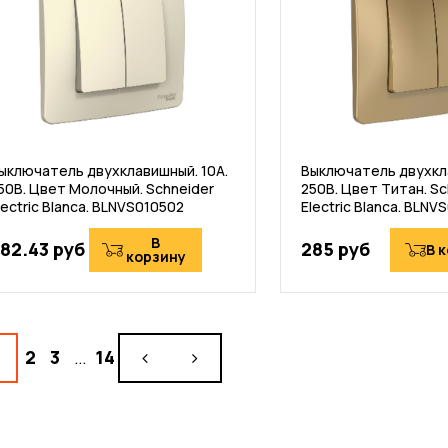
ыключатель двухклавишный. 10А.
Выключатель двухкла
50В. Цвет Молочный. Schneider
250В. Цвет Титан. Sc
lectric Blanca. BLNVS010502
Electric Blanca. BLNV
В
82.43 руб
285 руб
В 
корзину
2
3
…
14