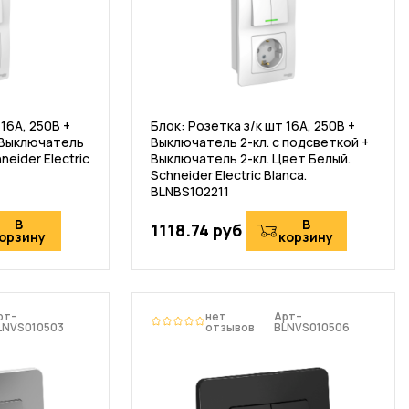
16А, 250В +
Блок: Розетка з/к шт 16А, 250В +
 Выключатель
Выключатель 2-кл. с подсветкой +
neider Electric
Выключатель 2-кл. Цвет Белый.
Schneider Electric Blanca.
BLNBS102211
В
В
1118.74 руб
орзину
корзину
рт–
нет
Арт–
LNVS010503
отзывов
BLNVS010506