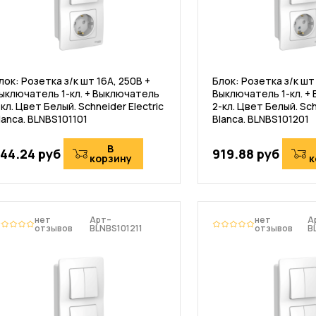
лок: Розетка з/к шт 16А, 250В +
Блок: Розетка з/к шт 
ыключатель 1-кл. + Выключатель
Выключатель 1-кл. +
-кл. Цвет Белый. Schneider Electric
2-кл. Цвет Белый. Sch
lanca. BLNBS101101
Blanca. BLNBS101201
В
44.24 руб
919.88 руб
корзину
к
нет
Арт–
нет
А
отзывов
BLNBS101211
отзывов
B