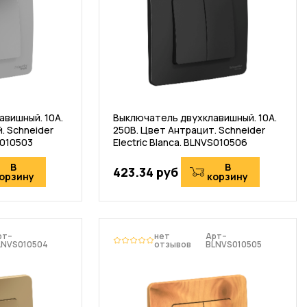
вишный. 10А.
Выключатель двухклавишный. 10А.
. Schneider
250В. Цвет Антрацит. Schneider
S010503
Electric Blanca. BLNVS010506
В
В
423.34 руб
орзину
корзину
рт–
нет
Арт–
LNVS010504
отзывов
BLNVS010505