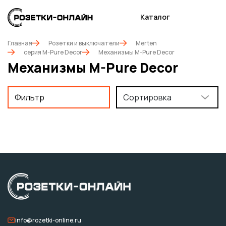
Каталог
Главная
Розетки и выключатели
Merten
серия M-Pure Decor
Механизмы M-Pure Decor
Механизмы M-Pure Decor
Фильтр
Сортировка
info@rozetki-online.ru