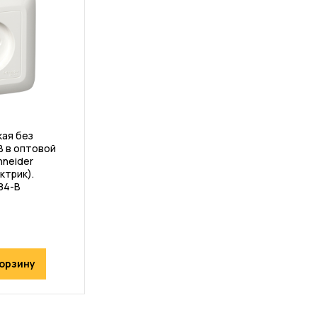
кая без
В в оптовой
hneider
ктрик).
84-B
корзину