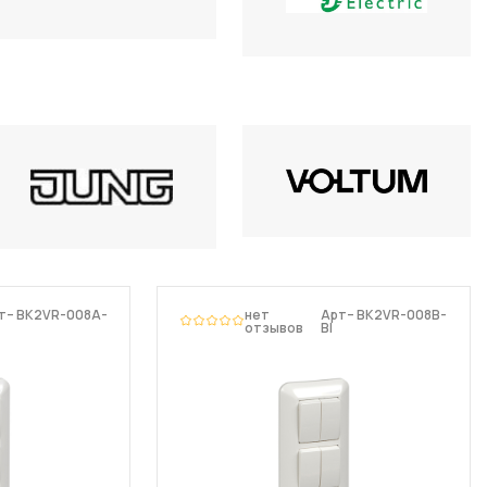
т– BK2VR-008A-
нет
Арт– BK2VR-008B-
отзывов
BI