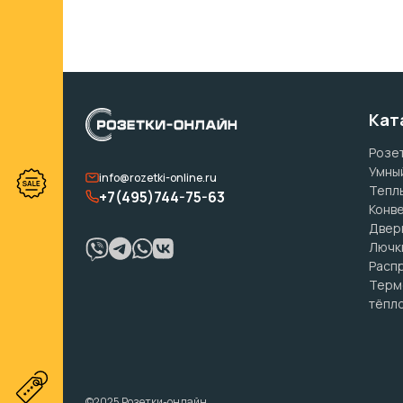
Кат
Розет
Умны
info@rozetki-online.ru
Тепл
+7(495)744-75-63
Конв
Двер
Лючк
Расп
Терм
тёпло
©2025 Розетки-онлайн