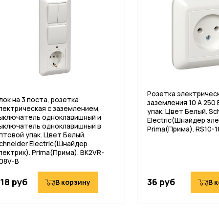
Розетка электричес
лок на 3 поста, розетка
заземления 10 А 250 
лектрическая с заземлением,
упак. Цвет Белый. Sc
ыключатель одноклавишный и
Electric(Шнайдер эле
ыключатель одноклавишный в
Prima(Прима). RS10-1
птовой упак. Цвет Белый.
chneider Electric(Шнайдер
лектрик). Prima(Прима). BK2VR-
08V-B
18 руб
36 руб
В корзину
В 