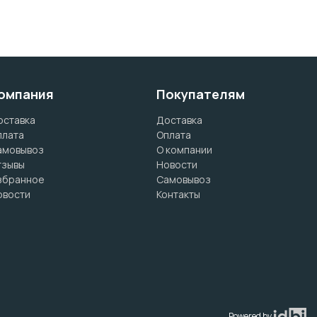
омпания
Покупателям
оставка
Доставка
плата
Оплата
амовывоз
О компании
тзывы
Новости
збранное
Самовывоз
овости
Контакты
Powered by