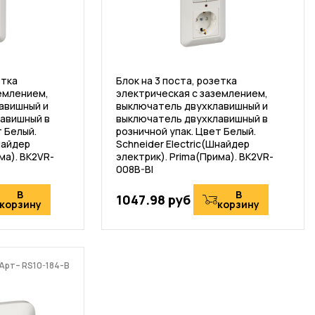
етка
Блок на 3 поста, розетка
емлением,
электрическая с заземлением,
авишный и
выключатель двухклавишный и
авишный в
выключатель двухклавишный в
т Белый.
розничной упак. Цвет Белый.
найдер
Schneider Electric(Шнайдер
ма). BK2VR-
электрик). Prima(Прима). BK2VR-
008B-BI
В
В
1047.98 руб
корзину
корзину
Арт– RS10-184-B