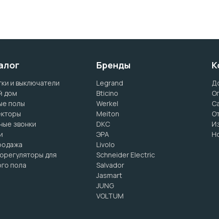
алог
Бренды
К
ки и выключатели
Legrand
Д
й дом
Bticino
О
ые полы
Werkel
С
екторы
Meiton
О
ные звонки
DKC
И
и
ЭРА
Н
родажа
Livolo
орегуляторы для
Schneider Electric
го пола
Salvador
Jasmart
JUNG
VOLTUM