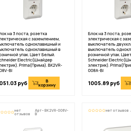
лок на 3 поста, розетка
Блок на 3 поста, роз
лектрическая с заземлением,
электрическая с заз
ыключатель одноклавишный и
выключатель двухкл
ыключатель одноклавишный в
выключатель однокл
озничной упак. Цвет Белый.
розничной упак. Цве
chneider Electric(Шнайдер
Schneider Electric(Ш
лектрик). Prima(Прима). BK2VR-
электрик). Prima(При
08V-BI
008A-BI
В
051.03 руб
1005.89 руб
корзину
нет
Арт– BK2VR-008V-
нет отзывов
отзывов
B