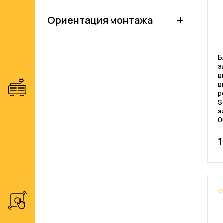
Ориентация монтажа
Б
э
в
в
р
S
э
0
1