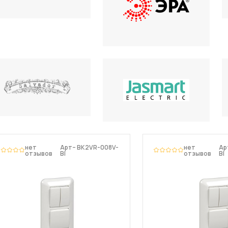
нет
Арт– BK2VR-008V-
нет
Ар
отзывов
BI
отзывов
BI