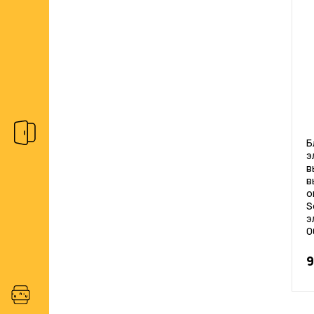
Б
э
в
в
о
S
э
0
9