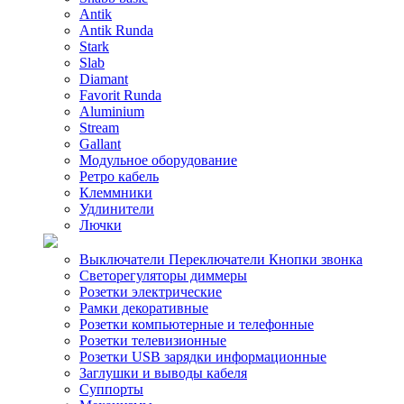
Antik
Antik Runda
Stark
Slab
Diamant
Favorit Runda
Aluminium
Stream
Gallant
Модульное оборудование
Ретро кабель
Клеммники
Удлинители
Лючки
Выключатели Переключатели Кнопки звонка
Светорегуляторы диммеры
Розетки электрические
Рамки декоративные
Розетки компьютерные и телефонные
Розетки телевизионные
Розетки USB зарядки информационные
Заглушки и выводы кабеля
Суппорты