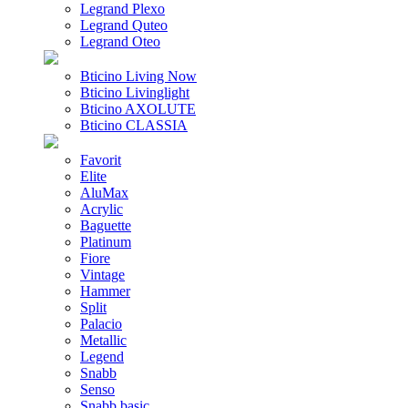
Legrand Plexo
Legrand Quteo
Legrand Oteo
Bticino Living Now
Bticino Livinglight
Bticino AXOLUTE
Bticino CLASSIA
Favorit
Elite
AluMax
Acrylic
Baguette
Platinum
Fiore
Vintage
Hammer
Split
Palacio
Metallic
Legend
Snabb
Senso
Snabb basic