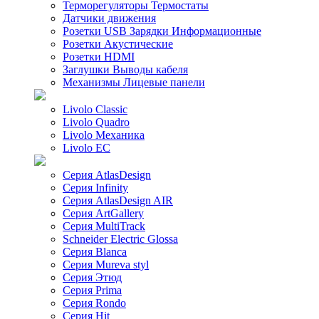
Терморегуляторы Термостаты
Датчики движения
Розетки USB Зарядки Информационные
Розетки Акустические
Розетки HDMI
Заглушки Выводы кабеля
Механизмы Лицевые панели
Livolo Classic
Livolo Quadro
Livolo Механика
Livolo EC
Серия AtlasDesign
Серия Infinity
Серия AtlasDesign AIR
Серия ArtGallery
Серия MultiTrack
Schneider Electric Glossa
Серия Blanca
Серия Mureva styl
Серия Этюд
Серия Prima
Серия Rondo
Серия Hit