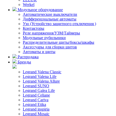
Werkel
Модульное оборудование
Автоматические выключатели
Дифференциальные автоматы
Узо (Устройство защитного отключения )
Контакторы
Реле напряжения/УЗМ/Таймеры
Модульные рубильники
Распределительные щиты/боксы/шкафы
Аксессуары для сборки щитов
Автоматы и щиты
Распродажа
Бренды
Legrand Valena Classic
Legrand Valena Life
Legrand Valena Allure
Legrand SUNO
Legrand Galea Life
Legrand Celiane
Legrand Cariva
Legrand Etika
Legrand inspiria
Legrand Mosaic