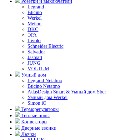
Розетки и выключатели
Legrand
Bticino
Werkel
Meiton
DKC
ЭРА
Livolo
Schneider Electric
Salvador
Jasmart
JUNG
VOLTUM
Умный дом
Legrand Netatmo
Bticino Netatmo
AtlasDesign Smart & Умный дом Sber
Умный дом Werkel
Simon iO
Терморегуляторы
Теплые полы
Конвекторы
Дверные звонки
Лючки
ELLUK