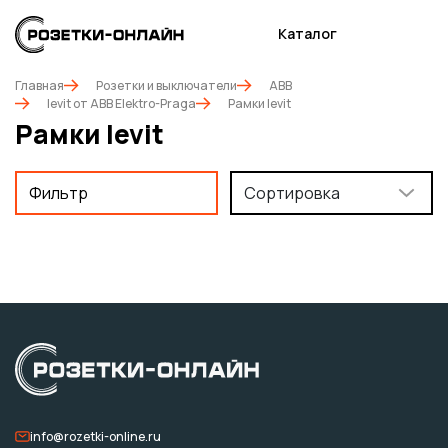
Каталог
Главная
Розетки и выключатели
ABB
levit от ABB Elektro-Praga
Рамки levit
Рамки levit
Фильтр
Сортировка
info@rozetki-online.ru