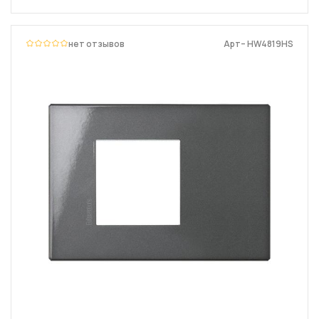
нет отзывов
Арт– HW4819HS