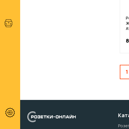
Р
Ж
A
8
1
Кат
Розет