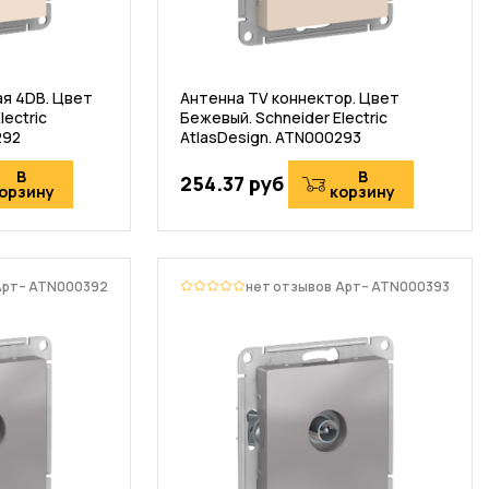
я 4DB. Цвет
Антенна TV коннектор. Цвет
lectric
Бежевый. Schneider Electric
292
AtlasDesign. ATN000293
В
В
254.37 руб
орзину
корзину
Арт– ATN000392
нет отзывов
Арт– ATN000393