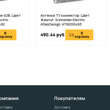
я 4DB. Цвет
Антенна TV коннектор. Цвет
ctric
Жемчуг. Schneider Electric
492
AtlasDesign. ATN000493
В
В
490.44 руб
орзину
корзину
омпания
Покупателям
оставка
Доставка