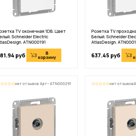
озетка TV оконечная 1DB. Цвет
Розетка TV проходна
елый. Schneider Electric
Белый. Schneider Elec
tlasDesign. ATN000191
AtlasDesign. ATN000
В
81.94 руб
637.45 руб
корзину
к
нет отзывов
Арт– ATN000291
нет отзывов