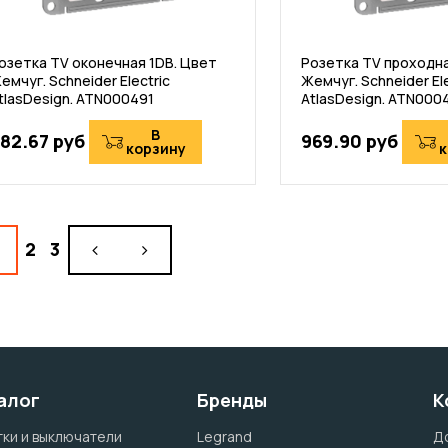
озетка TV оконечная 1DB. Цвет
Розетка TV проходна
емчуг. Schneider Electric
Жемчуг. Schneider Ele
tlasDesign. ATN000491
AtlasDesign. ATN000
В
82.67 руб
969.90 руб
корзину
к
2
3
алог
Бренды
К
ки и выключатели
Legrand
Д