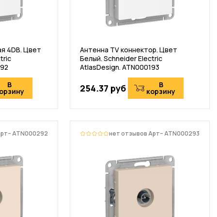
я 4DB. Цвет
Антенна TV коннектор. Цвет
tric
Белый. Schneider Electric
192
AtlasDesign. ATN000193
В
В
254.37 руб
орзину
корзину
Арт– ATN000292
нет отзывов
Арт– ATN000293