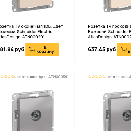
озетка TV оконечная 1DB. Цвет
Розетка TV проходна
ежевый. Schneider Electric
Бежевый. Schneider E
tlasDesign. ATN000291
AtlasDesign. ATN000
В
81.94 руб
637.45 руб
корзину
к
нет отзывов
Арт– ATN000391
нет отзывов