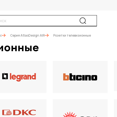
ic
Серия AtlasDesign AIR
Розетки телевизионные
зионные