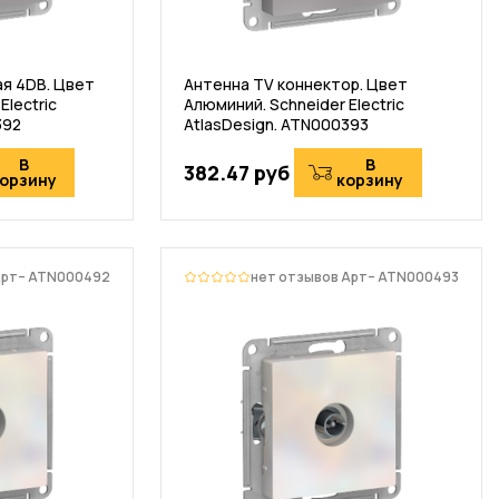
я 4DB. Цвет
Антенна TV коннектор. Цвет
Electric
Алюминий. Schneider Electric
392
AtlasDesign. ATN000393
В
В
382.47 руб
орзину
корзину
Арт– ATN000492
нет отзывов
Арт– ATN000493