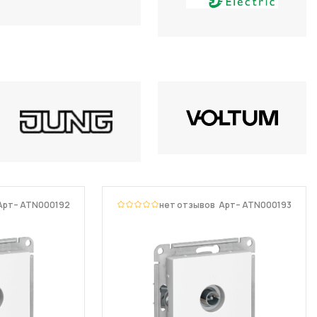
Арт– ATN000192
нет отзывов
Арт– ATN000193