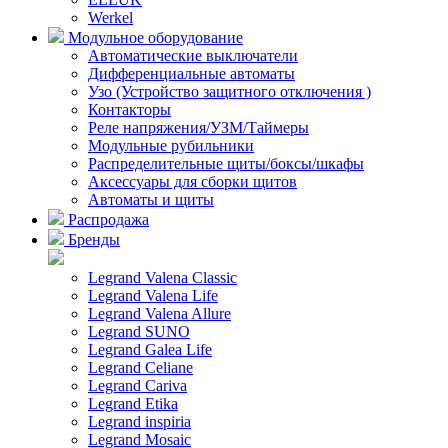
Werkel
Модульное оборудование
Автоматические выключатели
Дифференциальные автоматы
Узо (Устройство защитного отключения )
Контакторы
Реле напряжения/УЗМ/Таймеры
Модульные рубильники
Распределительные щиты/боксы/шкафы
Аксессуары для сборки щитов
Автоматы и щиты
Распродажа
Бренды
Legrand Valena Classic
Legrand Valena Life
Legrand Valena Allure
Legrand SUNO
Legrand Galea Life
Legrand Celiane
Legrand Cariva
Legrand Etika
Legrand inspiria
Legrand Mosaic