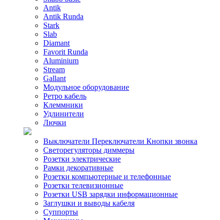
Antik
Antik Runda
Stark
Slab
Diamant
Favorit Runda
Aluminium
Stream
Gallant
Модульное оборудование
Ретро кабель
Клеммники
Удлинители
Лючки
Выключатели Переключатели Кнопки звонка
Светорегуляторы диммеры
Розетки электрические
Рамки декоративные
Розетки компьютерные и телефонные
Розетки телевизионные
Розетки USB зарядки информационные
Заглушки и выводы кабеля
Суппорты