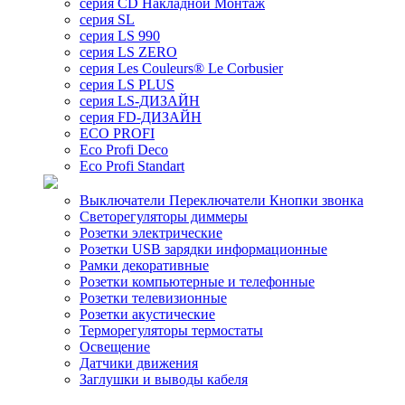
серия CD Накладной Монтаж
серия SL
серия LS 990
серия LS ZERO
серия Les Couleurs® Le Corbusier
серия LS PLUS
серия LS-ДИЗАЙН
серия FD-ДИЗАЙН
ECO PROFI
Eco Profi Deco
Eco Profi Standart
Выключатели Переключатели Кнопки звонка
Светорегуляторы диммеры
Розетки электрические
Розетки USB зарядки информационные
Рамки декоративные
Розетки компьютерные и телефонные
Розетки телевизионные
Розетки акустические
Терморегуляторы термостаты
Освещение
Датчики движения
Заглушки и выводы кабеля