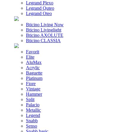
Legrand Plexo
Legrand Quteo
Legrand Oteo
Bticino Living Now
Bticino Livinglight
Bticino AXOLUTE
Bticino CLASSIA
Favorit
Elite
AluMax
Acrylic
Baguette
Platinum
Fiore
Vintage
Hammer
Split
Palacio
Metallic
Legend
Snabb
Senso
Snabb basic