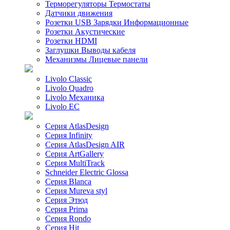
Терморегуляторы Термостаты
Датчики движения
Розетки USB Зарядки Информационные
Розетки Акустические
Розетки HDMI
Заглушки Выводы кабеля
Механизмы Лицевые панели
Livolo Classic
Livolo Quadro
Livolo Механика
Livolo EC
Серия AtlasDesign
Серия Infinity
Серия AtlasDesign AIR
Серия ArtGallery
Серия MultiTrack
Schneider Electric Glossa
Серия Blanca
Серия Mureva styl
Серия Этюд
Серия Prima
Серия Rondo
Серия Hit