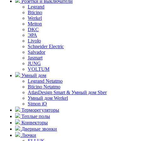
Розетки и выключатели
Legrand
Bticino
Werkel
Meiton
DKC
ЭРА
Livolo
Schneider Electric
Salvador
Jasmart
JUNG
VOLTUM
Умный дом
Legrand Netatmo
Bticino Netatmo
AtlasDesign Smart & Умный дом Sber
Умный дом Werkel
Simon iO
Терморегуляторы
Теплые полы
Конвекторы
Дверные звонки
Лючки
ELLUK