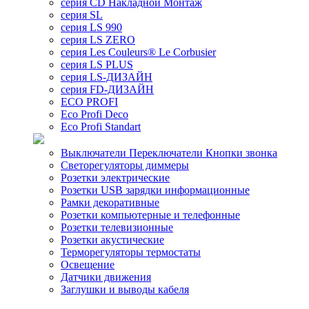
серия CD Накладной Монтаж
серия SL
серия LS 990
серия LS ZERO
серия Les Couleurs® Le Corbusier
серия LS PLUS
серия LS-ДИЗАЙН
серия FD-ДИЗАЙН
ECO PROFI
Eco Profi Deco
Eco Profi Standart
Выключатели Переключатели Кнопки звонка
Светорегуляторы диммеры
Розетки электрические
Розетки USB зарядки информационные
Рамки декоративные
Розетки компьютерные и телефонные
Розетки телевизионные
Розетки акустические
Терморегуляторы термостаты
Освещение
Датчики движения
Заглушки и выводы кабеля