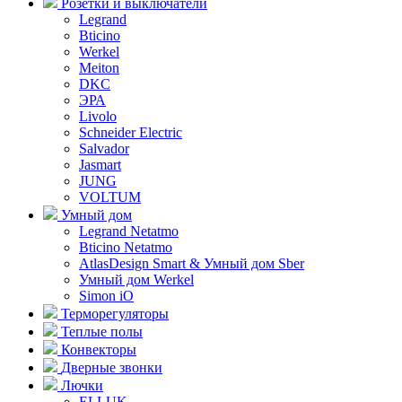
Розетки и выключатели
Legrand
Bticino
Werkel
Meiton
DKC
ЭРА
Livolo
Schneider Electric
Salvador
Jasmart
JUNG
VOLTUM
Умный дом
Legrand Netatmo
Bticino Netatmo
AtlasDesign Smart & Умный дом Sber
Умный дом Werkel
Simon iO
Терморегуляторы
Теплые полы
Конвекторы
Дверные звонки
Лючки
ELLUK