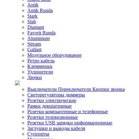
Antik
Antik Runda
Stark
Slab
Diamant
Favorit Runda
Aluminium
Stream
Gallant
Модульное оборудование
Ретро кабель
Клеммники
Удлинители
Лючки
Выключатели Переключатели Кнопки звонка
Светорегуляторы диммеры
Розетки электрические
Рамки декоративные
Розетки компьютерные и телефонные
Розетки телевизионные
Розетки USB зарядки информационные
Заглушки и выводы кабеля
Суппорты