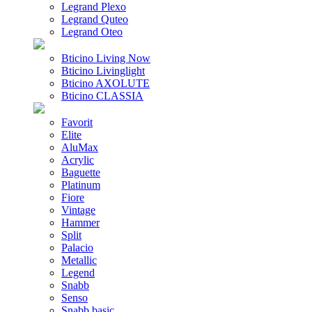
Legrand Plexo
Legrand Quteo
Legrand Oteo
Bticino Living Now
Bticino Livinglight
Bticino AXOLUTE
Bticino CLASSIA
Favorit
Elite
AluMax
Acrylic
Baguette
Platinum
Fiore
Vintage
Hammer
Split
Palacio
Metallic
Legend
Snabb
Senso
Snabb basic