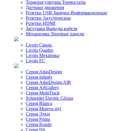
Терморегуляторы Термостаты
Датчики движения
Розетки USB Зарядки Информационные
Розетки Акустические
Розетки HDMI
Заглушки Выводы кабеля
Механизмы Лицевые панели
Livolo Classic
Livolo Quadro
Livolo Механика
Livolo EC
Серия AtlasDesign
Серия Infinity
Серия AtlasDesign AIR
Серия ArtGallery
Серия MultiTrack
Schneider Electric Glossa
Серия Blanca
Серия Mureva styl
Серия Этюд
Серия Prima
Серия Rondo
Серия Hit