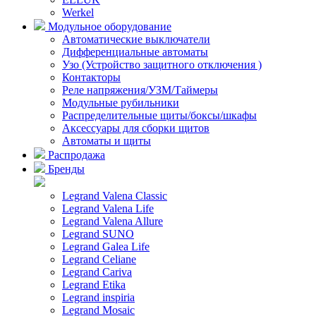
Werkel
Модульное оборудование
Автоматические выключатели
Дифференциальные автоматы
Узо (Устройство защитного отключения )
Контакторы
Реле напряжения/УЗМ/Таймеры
Модульные рубильники
Распределительные щиты/боксы/шкафы
Аксессуары для сборки щитов
Автоматы и щиты
Распродажа
Бренды
Legrand Valena Classic
Legrand Valena Life
Legrand Valena Allure
Legrand SUNO
Legrand Galea Life
Legrand Celiane
Legrand Cariva
Legrand Etika
Legrand inspiria
Legrand Mosaic