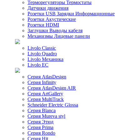
Терморегуляторы Термостаты
Датчики движения
Розетки USB Зарядки Информационные
Розетки Акустические
Розетки HDMI
Заглушки Выводы кабеля
Механизмы Лицевые панели
Livolo Classic
Livolo Quadro
Livolo Механика
Livolo EC
Серия AtlasDesign
Серия Infinity
Серия AtlasDesign AIR
Серия ArtGallery
Серия MultiTrack
Schneider Electric Glossa
Серия Blanca
Серия Mureva styl
Серия Этюд
Серия Prima
Серия Rondo
Серия Hit