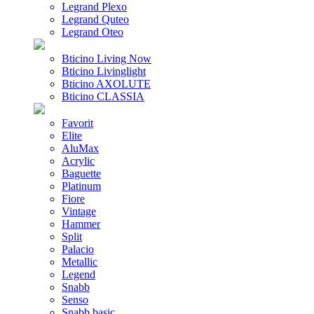
Legrand Plexo
Legrand Quteo
Legrand Oteo
Bticino Living Now
Bticino Livinglight
Bticino AXOLUTE
Bticino CLASSIA
Favorit
Elite
AluMax
Acrylic
Baguette
Platinum
Fiore
Vintage
Hammer
Split
Palacio
Metallic
Legend
Snabb
Senso
Snabb basic