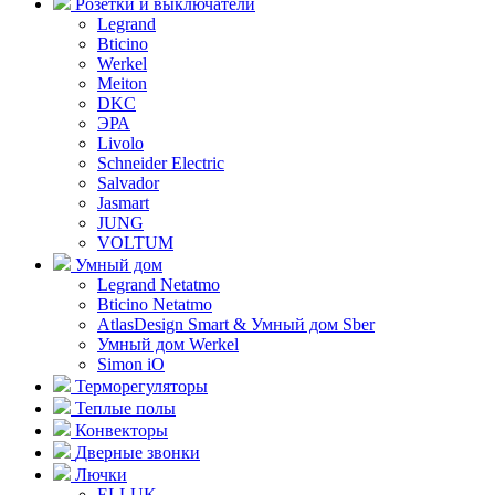
Розетки и выключатели
Legrand
Bticino
Werkel
Meiton
DKC
ЭРА
Livolo
Schneider Electric
Salvador
Jasmart
JUNG
VOLTUM
Умный дом
Legrand Netatmo
Bticino Netatmo
AtlasDesign Smart & Умный дом Sber
Умный дом Werkel
Simon iO
Терморегуляторы
Теплые полы
Конвекторы
Дверные звонки
Лючки
ELLUK