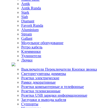
Antik
Antik Runda
Stark
Slab
Diamant
Favorit Runda
Aluminium
Stream
Gallant
Модульное оборудование
Ретро кабель
Клеммники
Удлинители
Лючки
Выключатели Переключатели Кнопки звонка
Светорегуляторы диммеры
Розетки электрические
Рамки декоративные
Розетки компьютерные и телефонные
Розетки телевизионные
Розетки USB зарядки информационные
Заглушки и выводы кабеля
Суппорты