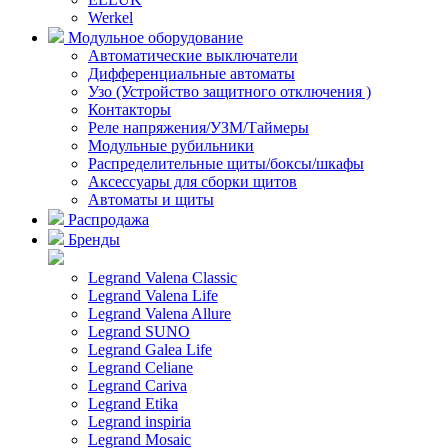
Werkel
Модульное оборудование
Автоматические выключатели
Дифференциальные автоматы
Узо (Устройство защитного отключения )
Контакторы
Реле напряжения/УЗМ/Таймеры
Модульные рубильники
Распределительные щиты/боксы/шкафы
Аксессуары для сборки щитов
Автоматы и щиты
Распродажа
Бренды
Legrand Valena Classic
Legrand Valena Life
Legrand Valena Allure
Legrand SUNO
Legrand Galea Life
Legrand Celiane
Legrand Cariva
Legrand Etika
Legrand inspiria
Legrand Mosaic