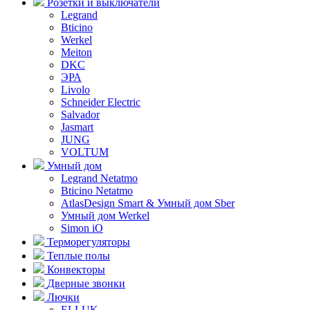
Розетки и выключатели
Legrand
Bticino
Werkel
Meiton
DKC
ЭРА
Livolo
Schneider Electric
Salvador
Jasmart
JUNG
VOLTUM
Умный дом
Legrand Netatmo
Bticino Netatmo
AtlasDesign Smart & Умный дом Sber
Умный дом Werkel
Simon iO
Терморегуляторы
Теплые полы
Конвекторы
Дверные звонки
Лючки
ELLUK