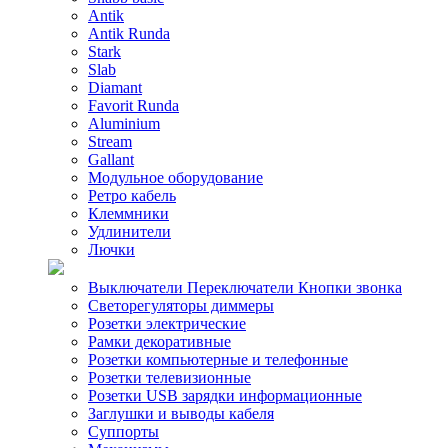
Antik
Antik Runda
Stark
Slab
Diamant
Favorit Runda
Aluminium
Stream
Gallant
Модульное оборудование
Ретро кабель
Клеммники
Удлинители
Лючки
Выключатели Переключатели Кнопки звонка
Светорегуляторы диммеры
Розетки электрические
Рамки декоративные
Розетки компьютерные и телефонные
Розетки телевизионные
Розетки USB зарядки информационные
Заглушки и выводы кабеля
Суппорты