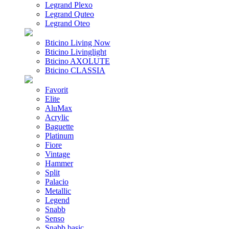
Legrand Plexo
Legrand Quteo
Legrand Oteo
Bticino Living Now
Bticino Livinglight
Bticino AXOLUTE
Bticino CLASSIA
Favorit
Elite
AluMax
Acrylic
Baguette
Platinum
Fiore
Vintage
Hammer
Split
Palacio
Metallic
Legend
Snabb
Senso
Snabb basic