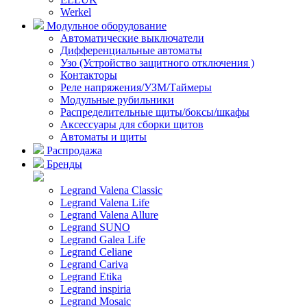
Werkel
Модульное оборудование
Автоматические выключатели
Дифференциальные автоматы
Узо (Устройство защитного отключения )
Контакторы
Реле напряжения/УЗМ/Таймеры
Модульные рубильники
Распределительные щиты/боксы/шкафы
Аксессуары для сборки щитов
Автоматы и щиты
Распродажа
Бренды
Legrand Valena Classic
Legrand Valena Life
Legrand Valena Allure
Legrand SUNO
Legrand Galea Life
Legrand Celiane
Legrand Cariva
Legrand Etika
Legrand inspiria
Legrand Mosaic