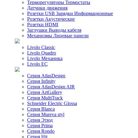
Терморегуляторы Термостаты
Датчики движения
Розетки USB Зарядки Информационные
Розетки Акустические
Розетки HDMI
Заглушки Выводы кабеля
Механизмы Лицевые панели
Livolo Classic
Livolo Quadro
Livolo Механика
Livolo EC
Серия AtlasDesign
Серия Infinity
Серия AtlasDesign AIR
Серия ArtGallery
Серия MultiTrack
Schneider Electric Glossa
Серия Blanca
Серия Mureva styl
Серия Этюд
Серия Prima
Серия Rondo
Серия Hit