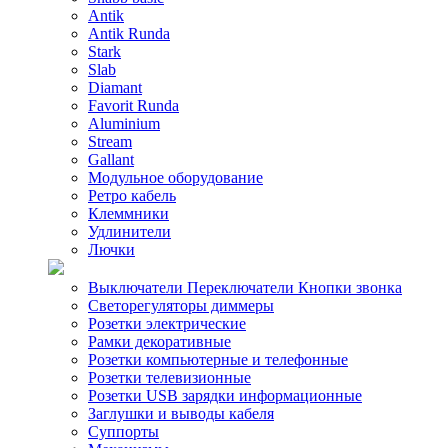
Antik
Antik Runda
Stark
Slab
Diamant
Favorit Runda
Aluminium
Stream
Gallant
Модульное оборудование
Ретро кабель
Клеммники
Удлинители
Лючки
Выключатели Переключатели Кнопки звонка
Светорегуляторы диммеры
Розетки электрические
Рамки декоративные
Розетки компьютерные и телефонные
Розетки телевизионные
Розетки USB зарядки информационные
Заглушки и выводы кабеля
Суппорты