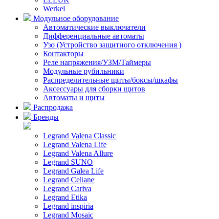
Werkel
Модульное оборудование
Автоматические выключатели
Дифференциальные автоматы
Узо (Устройство защитного отключения )
Контакторы
Реле напряжения/УЗМ/Таймеры
Модульные рубильники
Распределительные щиты/боксы/шкафы
Аксессуары для сборки щитов
Автоматы и щиты
Распродажа
Бренды
Legrand Valena Classic
Legrand Valena Life
Legrand Valena Allure
Legrand SUNO
Legrand Galea Life
Legrand Celiane
Legrand Cariva
Legrand Etika
Legrand inspiria
Legrand Mosaic