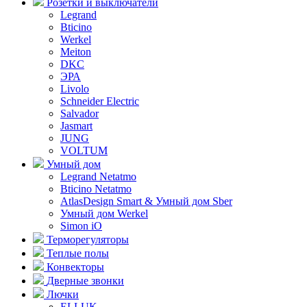
Розетки и выключатели
Legrand
Bticino
Werkel
Meiton
DKC
ЭРА
Livolo
Schneider Electric
Salvador
Jasmart
JUNG
VOLTUM
Умный дом
Legrand Netatmo
Bticino Netatmo
AtlasDesign Smart & Умный дом Sber
Умный дом Werkel
Simon iO
Терморегуляторы
Теплые полы
Конвекторы
Дверные звонки
Лючки
ELLUK