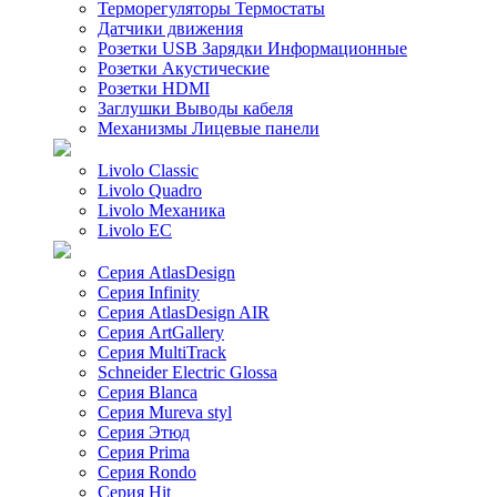
Терморегуляторы Термостаты
Датчики движения
Розетки USB Зарядки Информационные
Розетки Акустические
Розетки HDMI
Заглушки Выводы кабеля
Механизмы Лицевые панели
Livolo Classic
Livolo Quadro
Livolo Механика
Livolo EC
Серия AtlasDesign
Серия Infinity
Серия AtlasDesign AIR
Серия ArtGallery
Серия MultiTrack
Schneider Electric Glossa
Серия Blanca
Серия Mureva styl
Серия Этюд
Серия Prima
Серия Rondo
Серия Hit