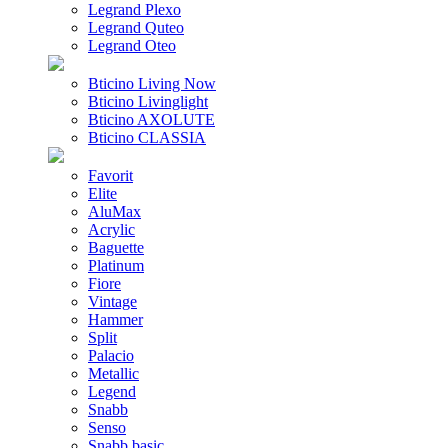
Legrand Plexo
Legrand Quteo
Legrand Oteo
Bticino Living Now
Bticino Livinglight
Bticino AXOLUTE
Bticino CLASSIA
Favorit
Elite
AluMax
Acrylic
Baguette
Platinum
Fiore
Vintage
Hammer
Split
Palacio
Metallic
Legend
Snabb
Senso
Snabb basic