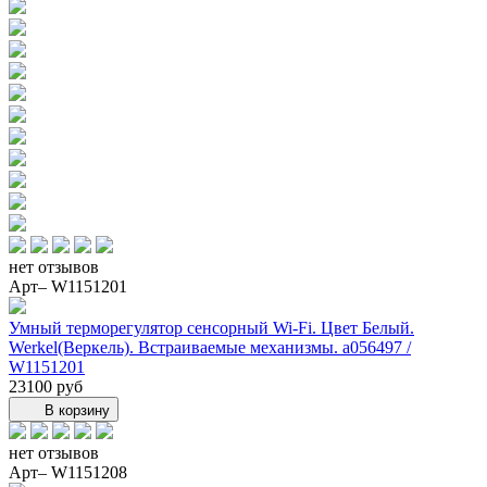
нет отзывов
Арт– W1151201
Умный терморегулятор сенсорный Wi-Fi. Цвет Белый.
Werkel(Веркель). Встраиваемые механизмы. a056497 /
W1151201
23100 руб
В корзину
нет отзывов
Арт– W1151208