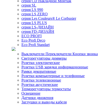
серия CD Накладной Монтаж
серия SL
серия LS 990
серия LS ZERO
серия Les Couleurs® Le Corbusier
серия LS PLUS
серия LS-ДИЗАЙН
серия FD-ДИЗАЙН
ECO PROFI
Eco Profi Deco
Eco Profi Standart
Выключатели Переключатели Кнопки звонка
Светорегуляторы диммеры
Розетки электрические
Розетки USB зарядки информационные
Рамки декоративные
Розетки компьютерные и телефонные
Розетки телевизионные
Розетки акустические
Терморегуляторы термостаты
Освещение
Датчики движения
Заглушки и выводы кабеля