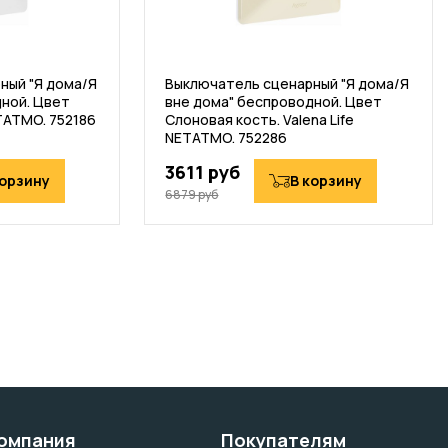
ный "Я дома/Я
Выключатель сценарный "Я дома/Я
дной. Цвет
вне дома" беспроводной. Цвет
ETATMO. 752186
Слоновая кость. Valena Life
NETATMO. 752286
3611 руб
корзину
В корзину
6879 руб
омпания
Покупателям