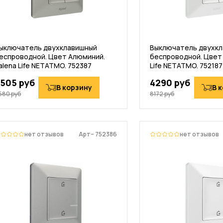
ыключатель двухклавишный
Выключатель двухк
еспроводной. Цвет Алюминий.
беспроводной. Цвет 
alena Life NETATMO. 752387
Life NETATMO. 752187
505 руб
4290 руб
В корзину
В 
580 руб
8172 руб
нет отзывов
Арт– 752386
нет отзывов