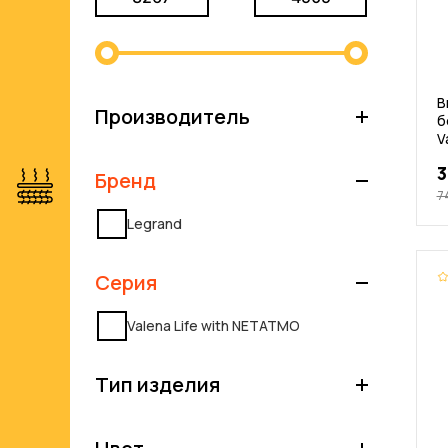
В
Производитель
б
V
3
Бренд
7
Legrand
Серия
Valena Life with NETATMO
Тип изделия