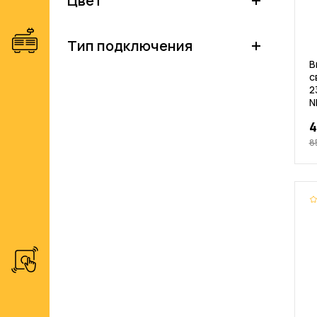
Цвет
Тип подключения
В
с
2
N
4
8