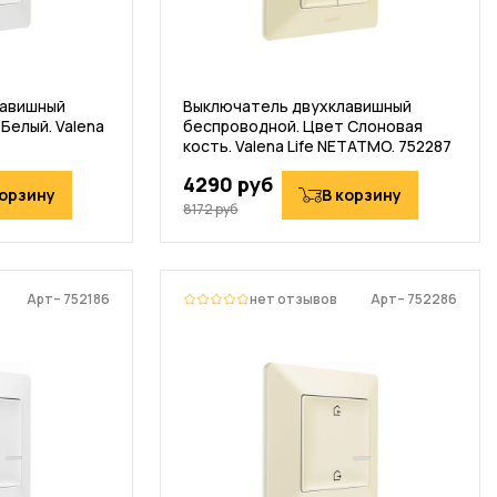
лавишный
Выключатель двухклавишный
Белый. Valena
беспроводной. Цвет Слоновая
кость. Valena Life NETATMO. 752287
4290 руб
корзину
В корзину
8172 руб
Арт– 752186
нет отзывов
Арт– 752286