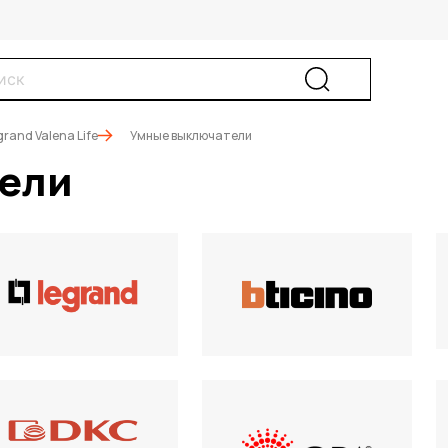
grand Valena Life
Умные выключатели
ели