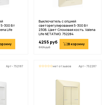
ей
Выключатель с опцией
 5-300 Вт
светорегулирования 5-300 Вт
ena Life
230В. Цвет Слоновая кость. Valena
Life NETATMO. 752284
4255 руб
корзину
В корзину
8105 руб
Арт– 752187
нет отзывов
Арт– 752287