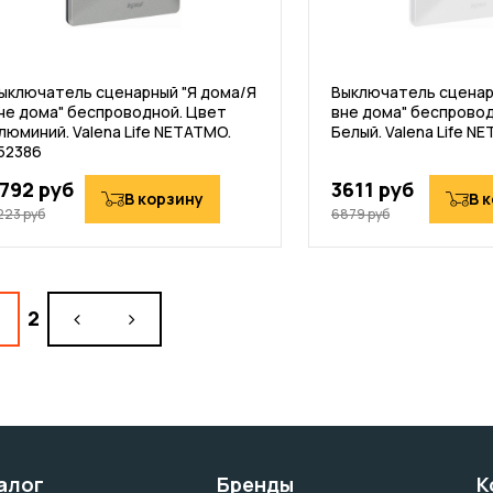
ыключатель сценарный "Я дома/Я
Выключатель сценар
не дома" беспроводной. Цвет
вне дома" беспрово
люминий. Valena Life NETATMO.
Белый. Valena Life N
52386
792 руб
3611 руб
В корзину
В 
223 руб
6879 руб
2
алог
Бренды
К