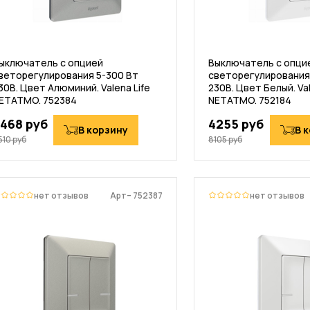
ыключатель с опцией
Выключатель с опци
веторегулирования 5-300 Вт
светорегулирования
30В. Цвет Алюминий. Valena Life
230В. Цвет Белый. Val
ETATMO. 752384
NETATMO. 752184
468 руб
4255 руб
В корзину
В 
510 руб
8105 руб
нет отзывов
Арт– 752387
нет отзывов