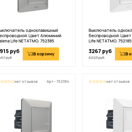
ыключатель одноклавишный
Выключатель однок
еспроводной. Цвет Алюминий.
беспроводной. Цвет 
alena Life NETATMO. 752385
Life NETATMO. 752185
915 руб
3267 руб
В корзину
В 
457 руб
6223 руб
нет отзывов
Арт– 752384
нет отзывов