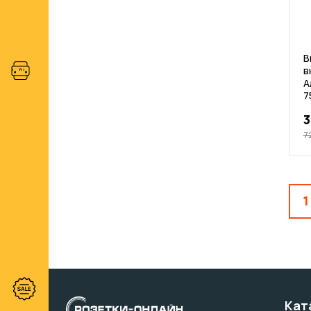
В
в
А
7
3
7
1
Кат