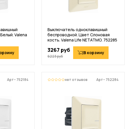
лавишный
Выключатель одноклавишный
Белый. Valena
беспроводной. Цвет Слоновая
кость. Valena Life NETATMO. 752285
3267 руб
корзину
В корзину
6223 руб
Арт– 752184
нет отзывов
Арт– 752284