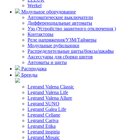
Werkel
Модульное оборудование
Автоматические выключатели
Дифференциальные автоматы
Узо (Устройство защитного отключения )
Контакторы
Реле напряжения/УЗМ/Таймеры
Модульные рубильники
Распределительные щиты/боксы/шкафы
Аксессуары для сборки щитов
Автоматы и щиты
Распродажа
Бренды
Legrand Valena Classic
Legrand Valena Life
Legrand Valena Allure
Legrand SUNO
Legrand Galea Life
Legrand Celiane
Legrand Cariva
Legrand Etika
Legrand inspiria
Legrand Mosaic