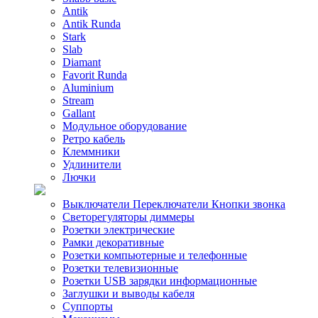
Antik
Antik Runda
Stark
Slab
Diamant
Favorit Runda
Aluminium
Stream
Gallant
Модульное оборудование
Ретро кабель
Клеммники
Удлинители
Лючки
Выключатели Переключатели Кнопки звонка
Светорегуляторы диммеры
Розетки электрические
Рамки декоративные
Розетки компьютерные и телефонные
Розетки телевизионные
Розетки USB зарядки информационные
Заглушки и выводы кабеля
Суппорты