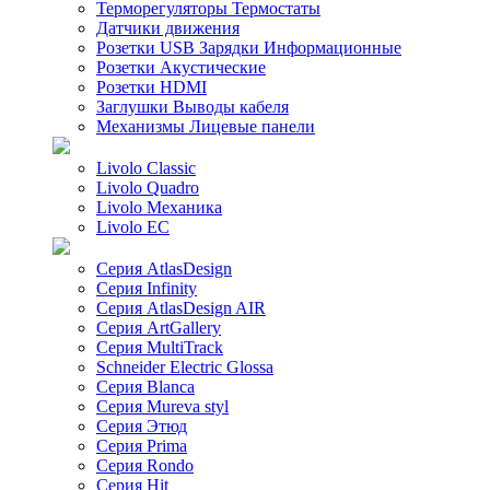
Терморегуляторы Термостаты
Датчики движения
Розетки USB Зарядки Информационные
Розетки Акустические
Розетки HDMI
Заглушки Выводы кабеля
Механизмы Лицевые панели
Livolo Classic
Livolo Quadro
Livolo Механика
Livolo EC
Серия AtlasDesign
Серия Infinity
Серия AtlasDesign AIR
Серия ArtGallery
Серия MultiTrack
Schneider Electric Glossa
Серия Blanca
Серия Mureva styl
Серия Этюд
Серия Prima
Серия Rondo
Серия Hit