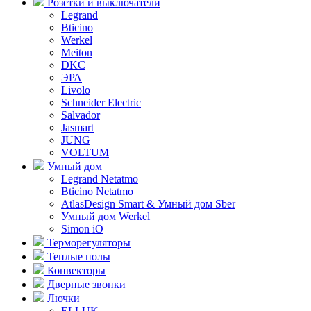
Розетки и выключатели
Legrand
Bticino
Werkel
Meiton
DKC
ЭРА
Livolo
Schneider Electric
Salvador
Jasmart
JUNG
VOLTUM
Умный дом
Legrand Netatmo
Bticino Netatmo
AtlasDesign Smart & Умный дом Sber
Умный дом Werkel
Simon iO
Терморегуляторы
Теплые полы
Конвекторы
Дверные звонки
Лючки
ELLUK