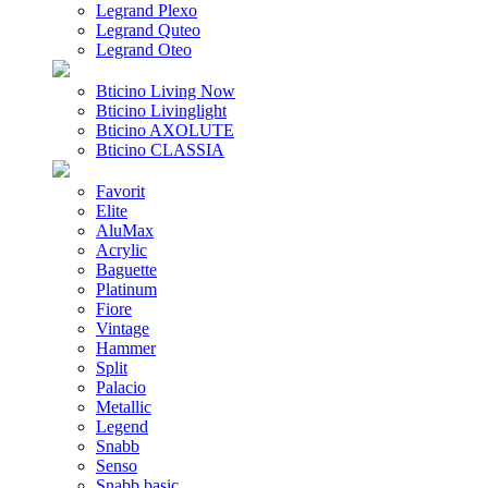
Legrand Plexo
Legrand Quteo
Legrand Oteo
Bticino Living Now
Bticino Livinglight
Bticino AXOLUTE
Bticino CLASSIA
Favorit
Elite
AluMax
Acrylic
Baguette
Platinum
Fiore
Vintage
Hammer
Split
Palacio
Metallic
Legend
Snabb
Senso
Snabb basic