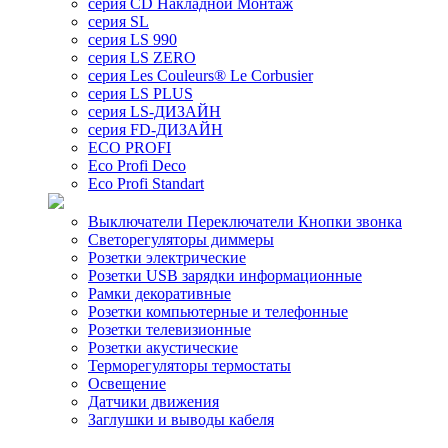
серия CD Накладной Монтаж
серия SL
серия LS 990
серия LS ZERO
серия Les Couleurs® Le Corbusier
серия LS PLUS
серия LS-ДИЗАЙН
серия FD-ДИЗАЙН
ECO PROFI
Eco Profi Deco
Eco Profi Standart
Выключатели Переключатели Кнопки звонка
Светорегуляторы диммеры
Розетки электрические
Розетки USB зарядки информационные
Рамки декоративные
Розетки компьютерные и телефонные
Розетки телевизионные
Розетки акустические
Терморегуляторы термостаты
Освещение
Датчики движения
Заглушки и выводы кабеля