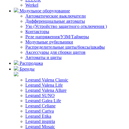
Werkel
Модульное оборудование
Автоматические выключатели
Дифференциальные автоматы
Узо (Устройство защитного отключения )
Контакторы
Реле напряжения/УЗМ/Таймеры
Модульные рубильники
Распределительные щиты/боксы/шкафы
Аксессуары для сборки щитов
Автоматы и щиты
Распродажа
Бренды
Legrand Valena Classic
Legrand Valena Life
Legrand Valena Allure
Legrand SUNO
Legrand Galea Life
Legrand Celiane
Legrand Cariva
Legrand Etika
Legrand inspiria
Legrand Mosaic