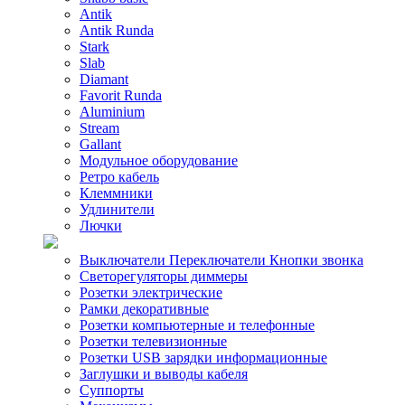
Antik
Antik Runda
Stark
Slab
Diamant
Favorit Runda
Aluminium
Stream
Gallant
Модульное оборудование
Ретро кабель
Клеммники
Удлинители
Лючки
Выключатели Переключатели Кнопки звонка
Светорегуляторы диммеры
Розетки электрические
Рамки декоративные
Розетки компьютерные и телефонные
Розетки телевизионные
Розетки USB зарядки информационные
Заглушки и выводы кабеля
Суппорты