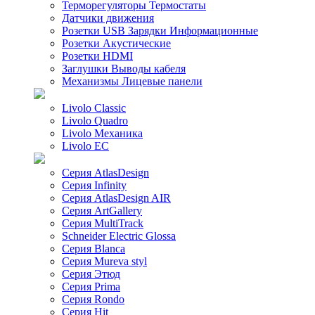
Терморегуляторы Термостаты
Датчики движения
Розетки USB Зарядки Информационные
Розетки Акустические
Розетки HDMI
Заглушки Выводы кабеля
Механизмы Лицевые панели
Livolo Classic
Livolo Quadro
Livolo Механика
Livolo EC
Серия AtlasDesign
Серия Infinity
Серия AtlasDesign AIR
Серия ArtGallery
Серия MultiTrack
Schneider Electric Glossa
Серия Blanca
Серия Mureva styl
Серия Этюд
Серия Prima
Серия Rondo
Серия Hit