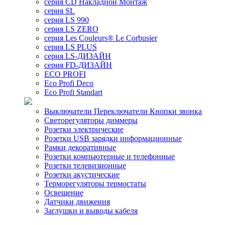
серия CD Накладной Монтаж
серия SL
серия LS 990
серия LS ZERO
серия Les Couleurs® Le Corbusier
серия LS PLUS
серия LS-ДИЗАЙН
серия FD-ДИЗАЙН
ECO PROFI
Eco Profi Deco
Eco Profi Standart
Выключатели Переключатели Кнопки звонка
Светорегуляторы диммеры
Розетки электрические
Розетки USB зарядки информационные
Рамки декоративные
Розетки компьютерные и телефонные
Розетки телевизионные
Розетки акустические
Терморегуляторы термостаты
Освещение
Датчики движения
Заглушки и выводы кабеля