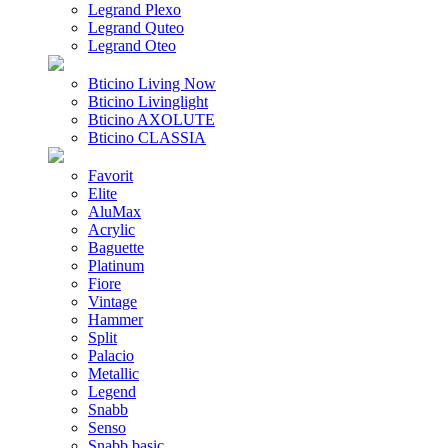
Legrand Plexo
Legrand Quteo
Legrand Oteo
Bticino Living Now
Bticino Livinglight
Bticino AXOLUTE
Bticino CLASSIA
Favorit
Elite
AluMax
Acrylic
Baguette
Platinum
Fiore
Vintage
Hammer
Split
Palacio
Metallic
Legend
Snabb
Senso
Snabb basic