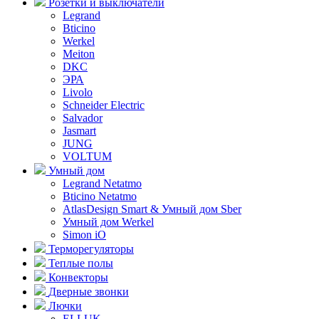
Розетки и выключатели
Legrand
Bticino
Werkel
Meiton
DKC
ЭРА
Livolo
Schneider Electric
Salvador
Jasmart
JUNG
VOLTUM
Умный дом
Legrand Netatmo
Bticino Netatmo
AtlasDesign Smart & Умный дом Sber
Умный дом Werkel
Simon iO
Терморегуляторы
Теплые полы
Конвекторы
Дверные звонки
Лючки
ELLUK