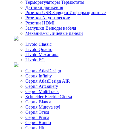
Терморегуляторы Термостаты
Датчики движения
Розетки USB Зарядки Информационные
Розетки Акустические
Розетки HDMI
Заглушки Выводы кабеля
Механизмы Лицевые панели
Livolo Classic
Livolo Quadro
Livolo Механика
Livolo EC
Серия AtlasDesign
Серия Infinity
Серия AtlasDesign AIR
Серия ArtGallery
Серия MultiTrack
Schneider Electric Glossa
Серия Blanca
Серия Mureva styl
Серия Этюд
Серия Prima
Серия Rondo
Серия Hit