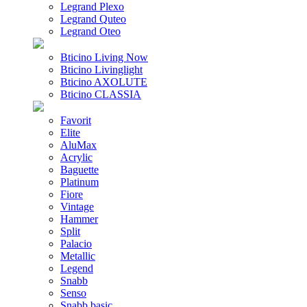
Legrand Plexo
Legrand Quteo
Legrand Oteo
Bticino Living Now
Bticino Livinglight
Bticino AXOLUTE
Bticino CLASSIA
Favorit
Elite
AluMax
Acrylic
Baguette
Platinum
Fiore
Vintage
Hammer
Split
Palacio
Metallic
Legend
Snabb
Senso
Snabb basic