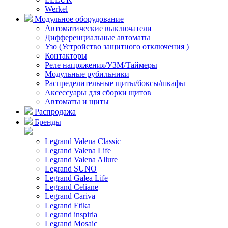
Werkel
Модульное оборудование
Автоматические выключатели
Дифференциальные автоматы
Узо (Устройство защитного отключения )
Контакторы
Реле напряжения/УЗМ/Таймеры
Модульные рубильники
Распределительные щиты/боксы/шкафы
Аксессуары для сборки щитов
Автоматы и щиты
Распродажа
Бренды
Legrand Valena Classic
Legrand Valena Life
Legrand Valena Allure
Legrand SUNO
Legrand Galea Life
Legrand Celiane
Legrand Cariva
Legrand Etika
Legrand inspiria
Legrand Mosaic