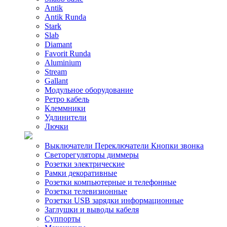
Antik
Antik Runda
Stark
Slab
Diamant
Favorit Runda
Aluminium
Stream
Gallant
Модульное оборудование
Ретро кабель
Клеммники
Удлинители
Лючки
Выключатели Переключатели Кнопки звонка
Светорегуляторы диммеры
Розетки электрические
Рамки декоративные
Розетки компьютерные и телефонные
Розетки телевизионные
Розетки USB зарядки информационные
Заглушки и выводы кабеля
Суппорты