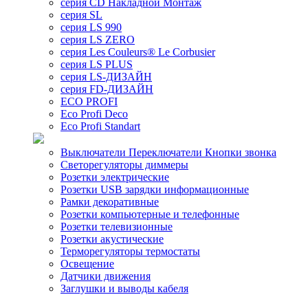
серия CD Накладной Монтаж
серия SL
серия LS 990
серия LS ZERO
серия Les Couleurs® Le Corbusier
серия LS PLUS
серия LS-ДИЗАЙН
серия FD-ДИЗАЙН
ECO PROFI
Eco Profi Deco
Eco Profi Standart
Выключатели Переключатели Кнопки звонка
Светорегуляторы диммеры
Розетки электрические
Розетки USB зарядки информационные
Рамки декоративные
Розетки компьютерные и телефонные
Розетки телевизионные
Розетки акустические
Терморегуляторы термостаты
Освещение
Датчики движения
Заглушки и выводы кабеля