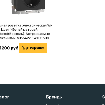
мная розетка электрическая Wi-
i. Цвет Чёрный матовый.
erkel(Веркель). Встраиваемые
еханизмы. a056422 / W1171608
1200 руб
В корзину
алог
Бренды
К