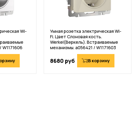
рическая Wi-
Умная розетка электрическая Wi-
Fi. Цвет Слоновая кость.
траиваемые
Werkel(Веркель). Встраиваемые
/ W1171606
механизмы. a056421 / W1171603
8680 руб
корзину
В корзину