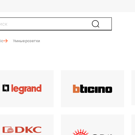
ic
Умные розетки