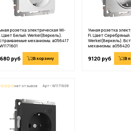
мная розетка электрическая Wi-
Умная розетка элект
i. Цвет Белый. Werkel(Веркель).
Fi. Цвет Серебряный.
страиваемые механизмы. a056417
Werkel(Веркель). Вс
 W1171601
механизмы. a056420 
680 руб
9120 руб
В корзину
В 
нет отзывов
Арт– W1171608