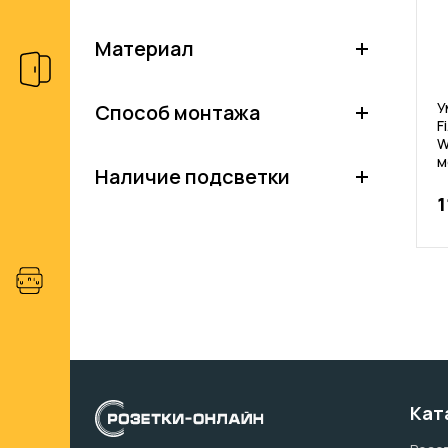
Материал
У
Способ монтажа
F
W
м
Наличие подсветки
1
Кат