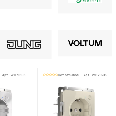
Арт– W1171606
нет отзывов
Арт– W1171603