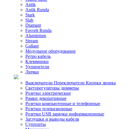
Antik
Antik Runda
Stark
Slab
Diamant
Favorit Runda
Aluminium
Stream
Gallant
Модульное оборудование
Ретро кабель
Клеммники
Удлинители
Лючки
Выключатели Переключатели Кнопки звонка
Светорегуляторы диммеры
Розетки электрические
Рамки декоративные
Розетки компьютерные и телефонные
Розетки телевизионные
Розетки USB зарядки информационные
Заглушки и выводы кабеля
Суппорты