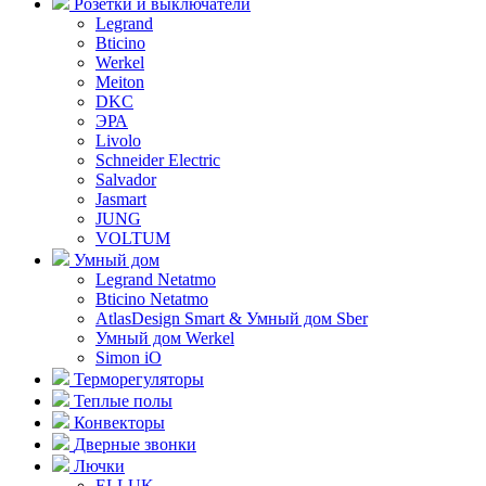
Розетки и выключатели
Legrand
Bticino
Werkel
Meiton
DKC
ЭРА
Livolo
Schneider Electric
Salvador
Jasmart
JUNG
VOLTUM
Умный дом
Legrand Netatmo
Bticino Netatmo
AtlasDesign Smart & Умный дом Sber
Умный дом Werkel
Simon iO
Терморегуляторы
Теплые полы
Конвекторы
Дверные звонки
Лючки
ELLUK