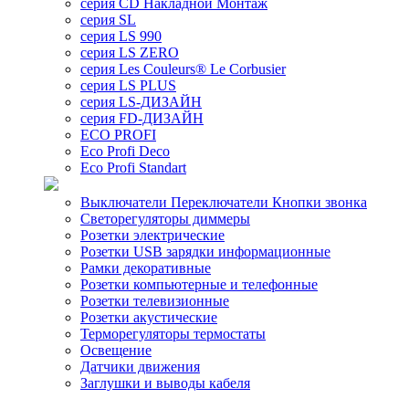
серия CD Накладной Монтаж
серия SL
серия LS 990
серия LS ZERO
серия Les Couleurs® Le Corbusier
серия LS PLUS
серия LS-ДИЗАЙН
серия FD-ДИЗАЙН
ECO PROFI
Eco Profi Deco
Eco Profi Standart
Выключатели Переключатели Кнопки звонка
Светорегуляторы диммеры
Розетки электрические
Розетки USB зарядки информационные
Рамки декоративные
Розетки компьютерные и телефонные
Розетки телевизионные
Розетки акустические
Терморегуляторы термостаты
Освещение
Датчики движения
Заглушки и выводы кабеля