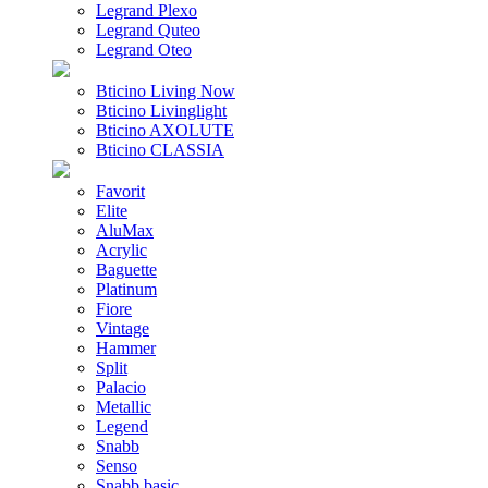
Legrand Plexo
Legrand Quteo
Legrand Oteo
Bticino Living Now
Bticino Livinglight
Bticino AXOLUTE
Bticino CLASSIA
Favorit
Elite
AluMax
Acrylic
Baguette
Platinum
Fiore
Vintage
Hammer
Split
Palacio
Metallic
Legend
Snabb
Senso
Snabb basic