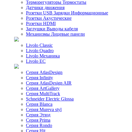
Терморегуляторы Термостаты
Датчики движения
Розетки USB Зарядки Информационные
Розетки Акустические
Розетки HDMI
Заглушки Выводы кабеля
Механизмы Лицевые панели
Livolo Classic
Livolo Quadro
Livolo Механика
Livolo EC
Серия AtlasDesign
Серия Infinity
Серия AtlasDesign AIR
Серия ArtGallery
Серия MultiTrack
Schneider Electric Glossa
Серия Blanca
Серия Mureva styl
Серия Этюд
Серия Prima
Серия Rondo
Серия Hit