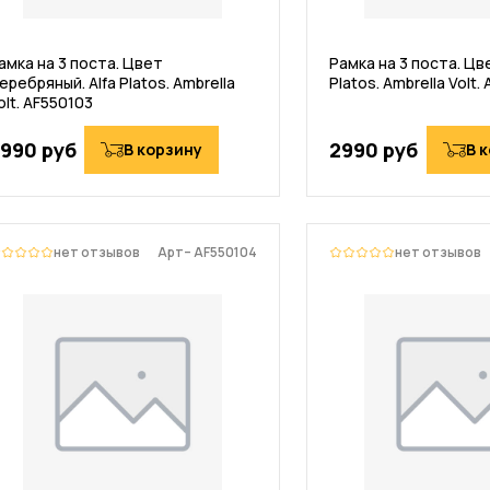
амка на 3 поста. Цвет
Рамка на 3 поста. Цве
еребряный. Alfa Platos. Ambrella
Platos. Ambrella Volt.
olt. AF550103
990 руб
2990 руб
В корзину
В 
нет отзывов
Арт– AF550104
нет отзывов