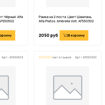
т Чёрный. Alfa
Рамка на 2 поста. Цвет Шампань.
 AF550502
Alfa Platos. Ambrella Volt. AF550302
2050 руб
корзину
В корзину
Арт– AF550503
нет отзывов
Арт– AF550303