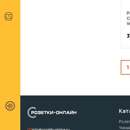
Р
С
V
3
1
Кат
Розет
Умны
info@rozetki-online.ru