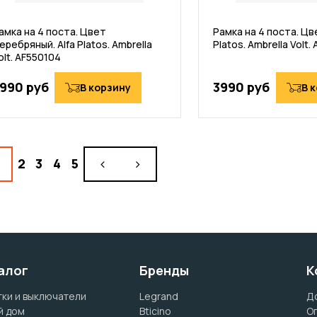
амка на 4 поста. Цвет
Рамка на 4 поста. Цв
еребряный. Alfa Platos. Ambrella
Platos. Ambrella Volt
olt. AF550104
990 руб
3990 руб
В корзину
В 
2
3
4
5
алог
Бренды
К
ки и выключатели
Legrand
Д
й дом
Bticino
О