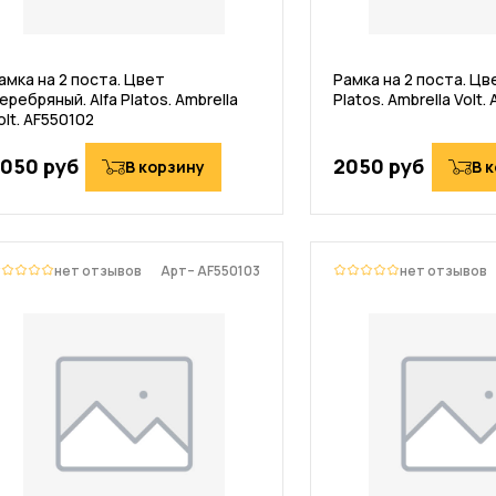
амка на 2 поста. Цвет
Рамка на 2 поста. Цве
еребряный. Alfa Platos. Ambrella
Platos. Ambrella Volt.
olt. AF550102
050 руб
2050 руб
В корзину
В 
нет отзывов
Арт– AF550103
нет отзывов