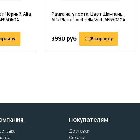
ет Чёрный. Alfa
Рамка на 4 поста. Цвет Шампань.
. AF550504
Alfa Platos. Ambrella Volt. AF550304
3990 руб
корзину
В корзину
омпания
Покупателям
оставка
Доставка
плата
Оплата