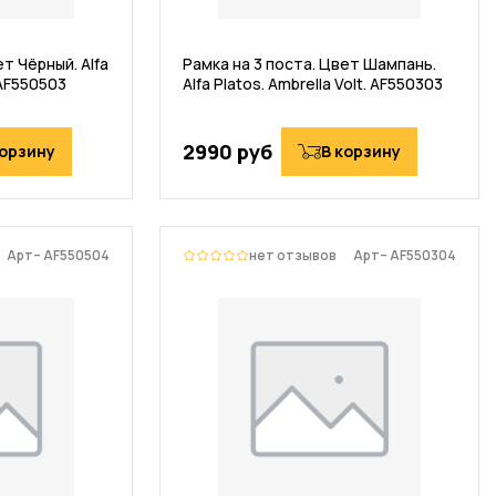
т Чёрный. Alfa
Рамка на 3 поста. Цвет Шампань.
 AF550503
Alfa Platos. Ambrella Volt. AF550303
2990 руб
корзину
В корзину
Арт– AF550504
нет отзывов
Арт– AF550304