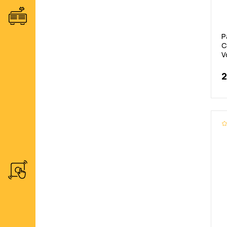
Р
С
V
2