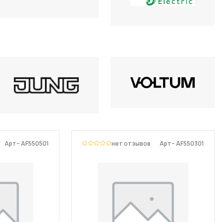
Арт– AF550501
нет отзывов
Арт– AF550301