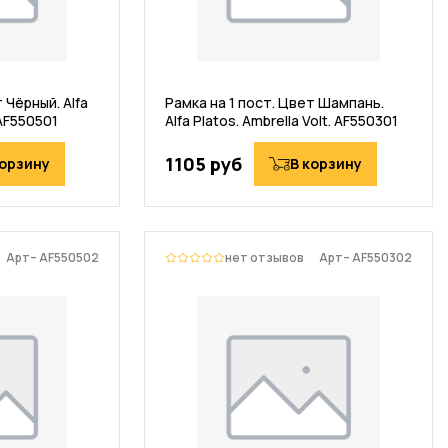
 Чёрный. Alfa
Рамка на 1 пост. Цвет Шампань.
 AF550501
Alfa Platos. Ambrella Volt. AF550301
1105 руб
корзину
В корзину
Арт– AF550502
нет отзывов
Арт– AF550302