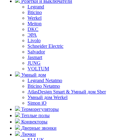
Розетки и выключатели
Legrand
Bticino
Werkel
Meiton
DKC
ЭРА
Livolo
Schneider Electric
Salvador
Jasmart
JUNG
VOLTUM
Умный дом
Legrand Netatmo
Bticino Netatmo
AtlasDesign Smart & Умный дом Sber
Умный дом Werkel
Simon iO
Терморегуляторы
Теплые полы
Конвекторы
Дверные звонки
Лючки
ELLUK