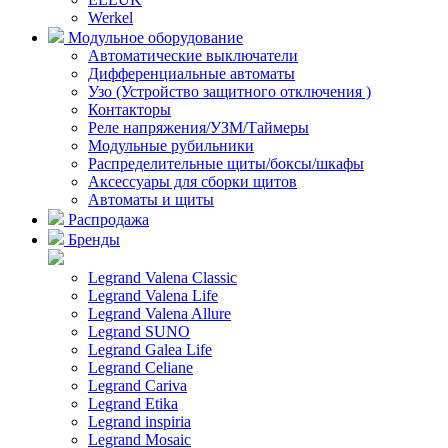
Werkel
Модульное оборудование
Автоматические выключатели
Дифференциальные автоматы
Узо (Устройство защитного отключения )
Контакторы
Реле напряжения/УЗМ/Таймеры
Модульные рубильники
Распределительные щиты/боксы/шкафы
Аксессуары для сборки щитов
Автоматы и щиты
Распродажа
Бренды
Legrand Valena Classic
Legrand Valena Life
Legrand Valena Allure
Legrand SUNO
Legrand Galea Life
Legrand Celiane
Legrand Cariva
Legrand Etika
Legrand inspiria
Legrand Mosaic