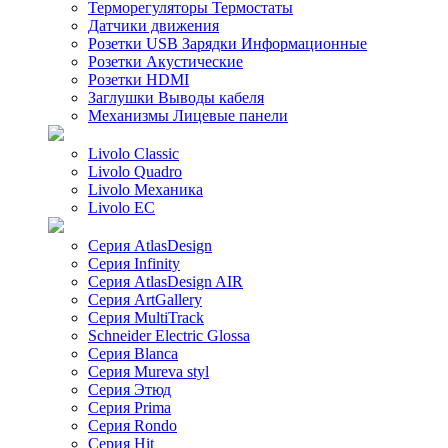
Терморегуляторы Термостаты
Датчики движения
Розетки USB Зарядки Информационные
Розетки Акустические
Розетки HDMI
Заглушки Выводы кабеля
Механизмы Лицевые панели
Livolo Classic
Livolo Quadro
Livolo Механика
Livolo EC
Серия AtlasDesign
Серия Infinity
Серия AtlasDesign AIR
Серия ArtGallery
Серия MultiTrack
Schneider Electric Glossa
Серия Blanca
Серия Mureva styl
Серия Этюд
Серия Prima
Серия Rondo
Серия Hit