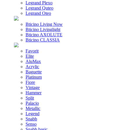
Legrand Plexo
Legrand Quteo
Legrand Oteo
Bticino Living Now
Bticino Livinglight
Bticino AXOLUTE
Bticino CLASSIA
Favorit
Elite
AluMax
Acrylic
Baguette
Platinum
Fiore
Vintage
Hammer
Split
Palacio
Metallic
Legend
Snabb
Senso
Snabb basic