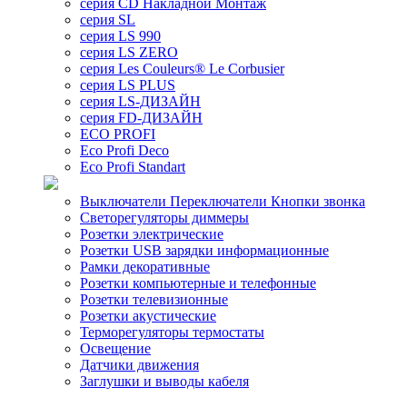
серия CD Накладной Монтаж
серия SL
серия LS 990
серия LS ZERO
серия Les Couleurs® Le Corbusier
серия LS PLUS
серия LS-ДИЗАЙН
серия FD-ДИЗАЙН
ECO PROFI
Eco Profi Deco
Eco Profi Standart
Выключатели Переключатели Кнопки звонка
Светорегуляторы диммеры
Розетки электрические
Розетки USB зарядки информационные
Рамки декоративные
Розетки компьютерные и телефонные
Розетки телевизионные
Розетки акустические
Терморегуляторы термостаты
Освещение
Датчики движения
Заглушки и выводы кабеля