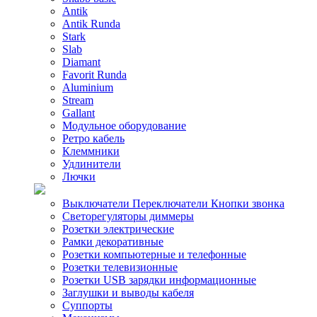
Antik
Antik Runda
Stark
Slab
Diamant
Favorit Runda
Aluminium
Stream
Gallant
Модульное оборудование
Ретро кабель
Клеммники
Удлинители
Лючки
Выключатели Переключатели Кнопки звонка
Светорегуляторы диммеры
Розетки электрические
Рамки декоративные
Розетки компьютерные и телефонные
Розетки телевизионные
Розетки USB зарядки информационные
Заглушки и выводы кабеля
Суппорты