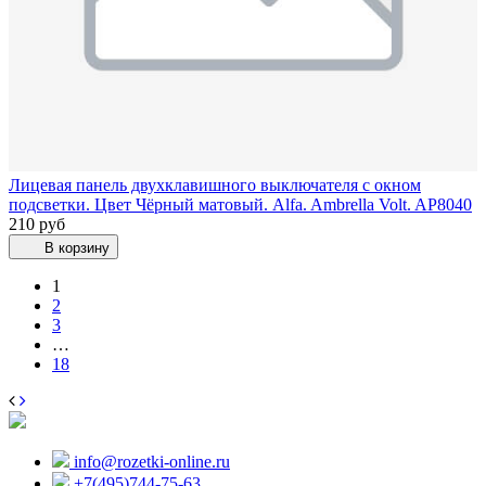
Лицевая панель двухклавишного выключателя с окном
подсветки. Цвет Чёрный матовый. Alfa. Ambrella Volt. AP8040
210 руб
В корзину
1
2
3
…
18
info@rozetki-online.ru
+7(495)744-75-63