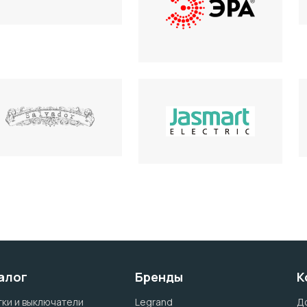
алог
Бренды
К
ки и выключатели
Legrand
Д