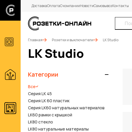
Доставка
Оплата
О компании
Новости
Самовывоз
Контакты
Главная
Розетки и выключатели
LK Studio
LK Studio
Категории
Все
Серия LK 45
Серия LK 60 пластик
Серия LK60 натуральных материалов
LK60 рамки с крышкой
LK80 стекло
LK80 натуральные материалы