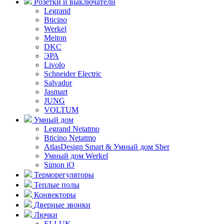
Розетки и выключатели
Legrand
Bticino
Werkel
Meiton
DKC
ЭРА
Livolo
Schneider Electric
Salvador
Jasmart
JUNG
VOLTUM
Умный дом
Legrand Netatmo
Bticino Netatmo
AtlasDesign Smart & Умный дом Sber
Умный дом Werkel
Simon iO
Терморегуляторы
Теплые полы
Конвекторы
Дверные звонки
Лючки
ELLUK