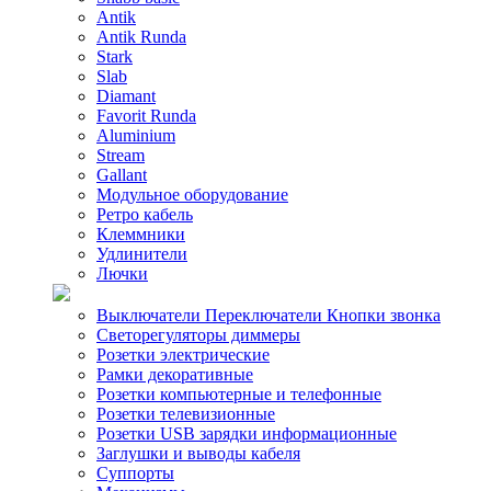
Antik
Antik Runda
Stark
Slab
Diamant
Favorit Runda
Aluminium
Stream
Gallant
Модульное оборудование
Ретро кабель
Клеммники
Удлинители
Лючки
Выключатели Переключатели Кнопки звонка
Светорегуляторы диммеры
Розетки электрические
Рамки декоративные
Розетки компьютерные и телефонные
Розетки телевизионные
Розетки USB зарядки информационные
Заглушки и выводы кабеля
Суппорты