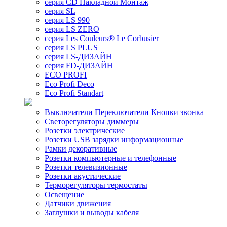
серия CD Накладной Монтаж
серия SL
серия LS 990
серия LS ZERO
серия Les Couleurs® Le Corbusier
серия LS PLUS
серия LS-ДИЗАЙН
серия FD-ДИЗАЙН
ECO PROFI
Eco Profi Deco
Eco Profi Standart
Выключатели Переключатели Кнопки звонка
Светорегуляторы диммеры
Розетки электрические
Розетки USB зарядки информационные
Рамки декоративные
Розетки компьютерные и телефонные
Розетки телевизионные
Розетки акустические
Терморегуляторы термостаты
Освещение
Датчики движения
Заглушки и выводы кабеля