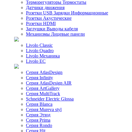
Терморегуляторы Термостаты
Датчики движения
Розетки USB Зарядки Информационные
Розетки Акустические
Розетки HDMI
Заглушки Выводы кабеля
Механизмы Лицевые панели
Livolo Classic
Livolo Quadro
Livolo Механика
Livolo EC
Серия AtlasDesign
Серия Infinity
Серия AtlasDesign AIR
Серия ArtGallery
Серия MultiTrack
Schneider Electric Glossa
Серия Blanca
Серия Mureva styl
Серия Этюд
Серия Prima
Серия Rondo
Серия Hit