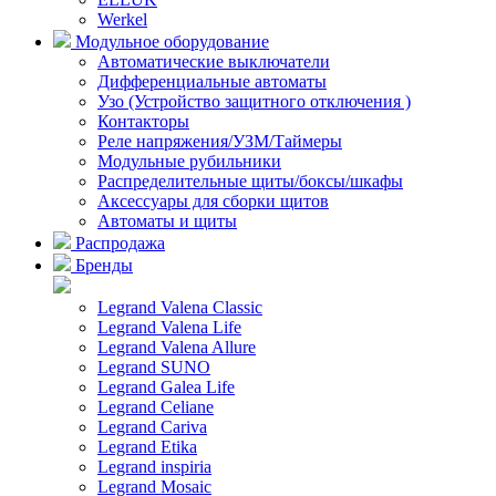
Werkel
Модульное оборудование
Автоматические выключатели
Дифференциальные автоматы
Узо (Устройство защитного отключения )
Контакторы
Реле напряжения/УЗМ/Таймеры
Модульные рубильники
Распределительные щиты/боксы/шкафы
Аксессуары для сборки щитов
Автоматы и щиты
Распродажа
Бренды
Legrand Valena Classic
Legrand Valena Life
Legrand Valena Allure
Legrand SUNO
Legrand Galea Life
Legrand Celiane
Legrand Cariva
Legrand Etika
Legrand inspiria
Legrand Mosaic