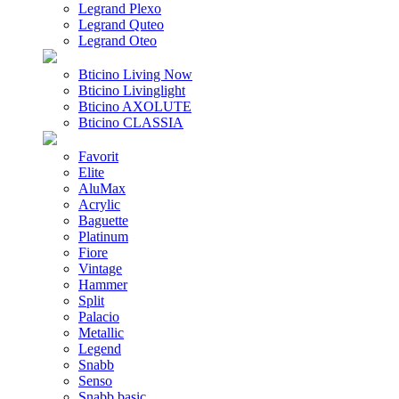
Legrand Plexo
Legrand Quteo
Legrand Oteo
Bticino Living Now
Bticino Livinglight
Bticino AXOLUTE
Bticino CLASSIA
Favorit
Elite
AluMax
Acrylic
Baguette
Platinum
Fiore
Vintage
Hammer
Split
Palacio
Metallic
Legend
Snabb
Senso
Snabb basic