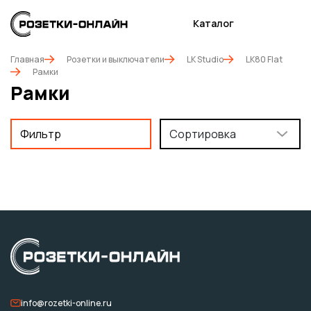
Каталог
Главная
Розетки и выключатели
LK Studio
LK80 Flat
Рамки
Рамки
Фильтр
Сортировка
info@rozetki-online.ru