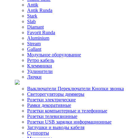
Antik
Antik Runda
Stark
Slab
Diamant
Favorit Runda
Aluminium
Stream
Gallant
Модульное оборудование
Ретро кабель
Клеммники
Удлинители
Лючки
Выключатели Переключатели Кнопки звонка
Светорегуляторы диммеры
Розетки электрические
Рамки декоративные
Розетки компьютерные и телефонные
Розетки телевизионные
Розетки USB зарядки информационные
Заглушки и выводы кабеля
Суппорты