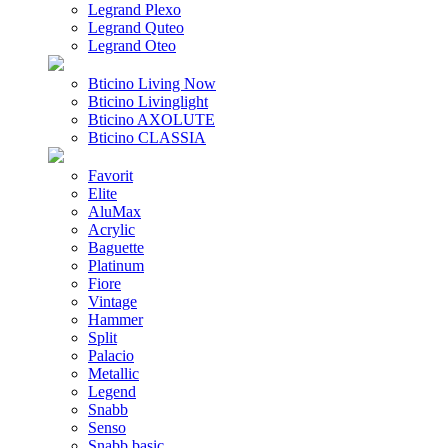
Legrand Plexo
Legrand Quteo
Legrand Oteo
Bticino Living Now
Bticino Livinglight
Bticino AXOLUTE
Bticino CLASSIA
Favorit
Elite
AluMax
Acrylic
Baguette
Platinum
Fiore
Vintage
Hammer
Split
Palacio
Metallic
Legend
Snabb
Senso
Snabb basic