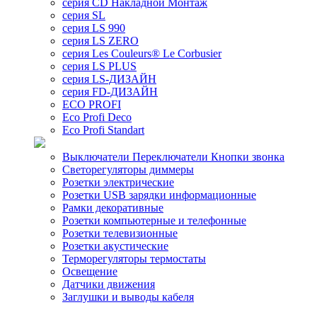
серия CD Накладной Монтаж
серия SL
серия LS 990
серия LS ZERO
серия Les Couleurs® Le Corbusier
серия LS PLUS
серия LS-ДИЗАЙН
серия FD-ДИЗАЙН
ECO PROFI
Eco Profi Deco
Eco Profi Standart
Выключатели Переключатели Кнопки звонка
Светорегуляторы диммеры
Розетки электрические
Розетки USB зарядки информационные
Рамки декоративные
Розетки компьютерные и телефонные
Розетки телевизионные
Розетки акустические
Терморегуляторы термостаты
Освещение
Датчики движения
Заглушки и выводы кабеля