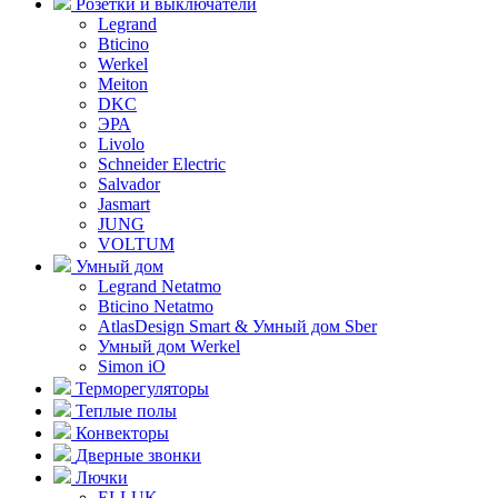
Розетки и выключатели
Legrand
Bticino
Werkel
Meiton
DKC
ЭРА
Livolo
Schneider Electric
Salvador
Jasmart
JUNG
VOLTUM
Умный дом
Legrand Netatmo
Bticino Netatmo
AtlasDesign Smart & Умный дом Sber
Умный дом Werkel
Simon iO
Терморегуляторы
Теплые полы
Конвекторы
Дверные звонки
Лючки
ELLUK