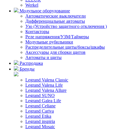
Werkel
Модульное оборудование
Автоматические выключатели
Дифференциальные автоматы
Узо (Устройство защитного отключения )
Контакторы
Реле напряжения/УЗМ/Таймеры
Модульные рубильники
Распределительные щиты/боксы/шкафы
Аксессуары для сборки щитов
Автоматы и щиты
Распродажа
Бренды
Legrand Valena Classic
Legrand Valena Life
Legrand Valena Allure
Legrand SUNO
Legrand Galea Life
Legrand Celiane
Legrand Cariva
Legrand Etika
Legrand inspiria
Legrand Mosaic