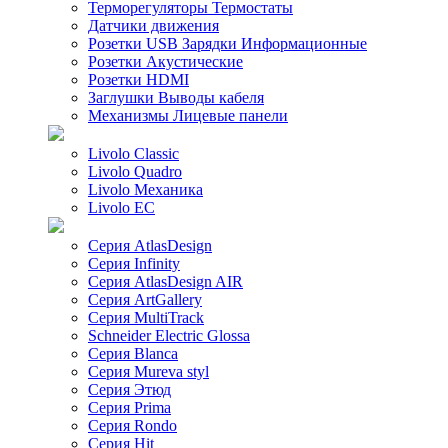
Терморегуляторы Термостаты
Датчики движения
Розетки USB Зарядки Информационные
Розетки Акустические
Розетки HDMI
Заглушки Выводы кабеля
Механизмы Лицевые панели
Livolo Classic
Livolo Quadro
Livolo Механика
Livolo EC
Серия AtlasDesign
Серия Infinity
Серия AtlasDesign AIR
Серия ArtGallery
Серия MultiTrack
Schneider Electric Glossa
Серия Blanca
Серия Mureva styl
Серия Этюд
Серия Prima
Серия Rondo
Серия Hit